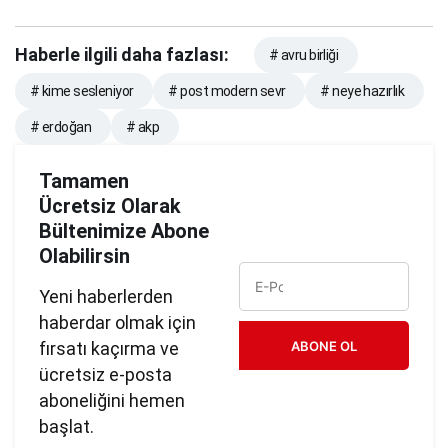
Haberle ilgili daha fazlası:
# avru birliği
# kime sesleniyor
# post modern sevr
# neye hazırlık
# erdoğan
# akp
Tamamen
Ücretsiz Olarak
Bültenimize Abone
Olabilirsin
Yeni haberlerden
haberdar olmak için
fırsatı kaçırma ve
ABONE OL
ücretsiz e-posta
aboneliğini hemen
başlat.