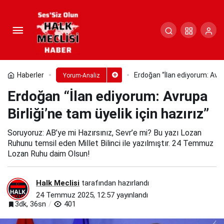
Erdoğan “İlan ediyorum: Avrupa
Birliği’ne tam üyelik için hazırız”
Paylaş
Yorum Yap
Haberler
Erdoğan “İlan ediyorum: Avrup
Yorum-Analiz
Erdoğan “İlan ediyorum: Avrupa
Birliği’ne tam üyelik için hazırız”
Soruyoruz: AB’ye mi Hazırsınız, Sevr’e mi? Bu yazı Lozan
Ruhunu temsil eden Millet Bilinci ile yazılmıştır. 24 Temmuz
Lozan Ruhu daim Olsun!
Halk Meclisi
tarafından hazırlandı
24 Temmuz 2025, 12:57
yayınlandı
3dk, 36sn
401