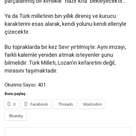
parçalanmış bir kimlikle “hazır kıta” bekleyecektir…
Ya da Türk milletinin bin yıllık direniş ve kurucu
karakterini esas alarak, kendi yolunu kendi elleriyle
çizecektir.
Bu topraklarda bir kez Sevr yırtılmıştır. Aynı imzayı,
farklı kalemle yeniden atmak isteyenler şunu
bilmelidir: Türk Milleti, Lozan’ın kefaretini değil,
mirasını taşımaktadır.
Okunma Sayısı:
401
Bunu paylaş:
X
Facebook
Threads
Mastodon
Bluesky