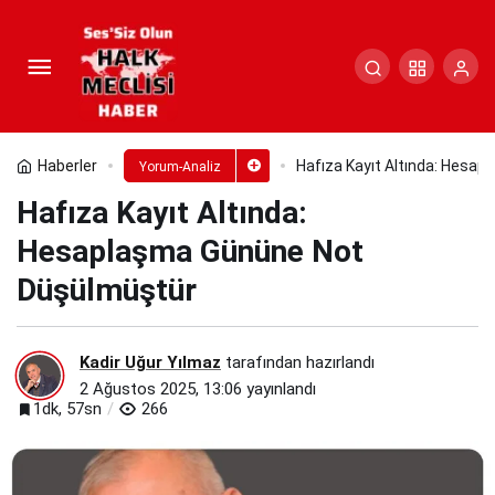
Hafıza Kayıt Altında:
Hesaplaşma Gününe Not Düşülmüştür
Paylaş
Yorum Yap
Haberler
Hafıza Kayıt Altında: Hesa
Yorum-Analiz
Hafıza Kayıt Altında:
Hesaplaşma Gününe Not
Düşülmüştür
Kadir Uğur Yılmaz
tarafından hazırlandı
2 Ağustos 2025, 13:06
yayınlandı
1dk, 57sn
266