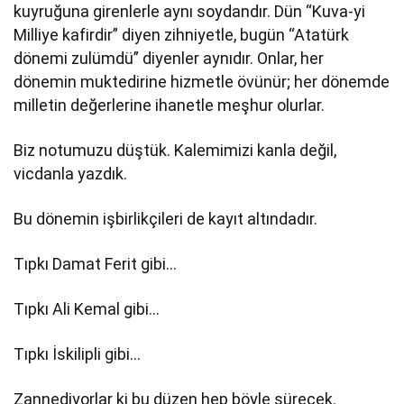
kuyruğuna girenlerle aynı soydandır. Dün “Kuva-yi
Milliye kafirdir” diyen zihniyetle, bugün “Atatürk
dönemi zulümdü” diyenler aynıdır. Onlar, her
dönemin muktedirine hizmetle övünür; her dönemde
milletin değerlerine ihanetle meşhur olurlar.
Biz notumuzu düştük. Kalemimizi kanla değil,
vicdanla yazdık.
Bu dönemin işbirlikçileri de kayıt altındadır.
Tıpkı Damat Ferit gibi…
Tıpkı Ali Kemal gibi…
Tıpkı İskilipli gibi…
Zannediyorlar ki bu düzen hep böyle sürecek.