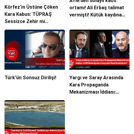
AYM’den dolaylı kaos
Körfez’in Üstüne Çöken
ortamı! Ali Erbaş talimat
Kara Kabus: TÜPRAŞ
vermişti! Kütük kaydına
Sessizce Zehir mi
dair, Miras ve kimlik
Saçıyor?
bağlantılarında idari
boşluk riski
Türk’ün Sonsuz Dirilişi!
Yargı ve Saray Arasında
Kara Propaganda
Mekanizması İddiası:
CHP’li Belediyelerin
Dosyaları Nasıl
Sızdırılıyor?