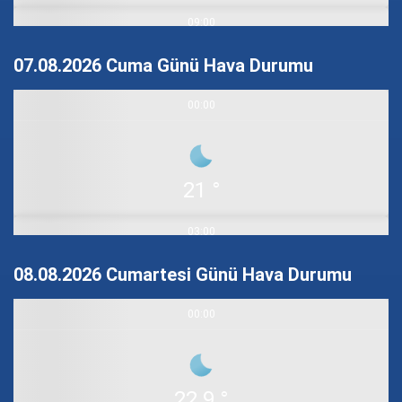
09:00
07.08.2026 Cuma Günü Hava Durumu
26.1 °
00:00
12:00
21 °
32.3 °
03:00
08.08.2026 Cumartesi Günü Hava Durumu
15:00
19.6 °
00:00
31.6 °
06:00
22.9 °
18:00