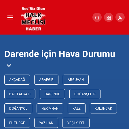
Darende için Hava Durumu
AKÇADAĞ
ARAPGIR
ARGUVAN
BATTALGAZI
DARENDE
DOĞANŞEHIR
DOĞANYOL
HEKIMHAN
KALE
KULUNCAK
PÜTÜRGE
YAZIHAN
YEŞILYURT