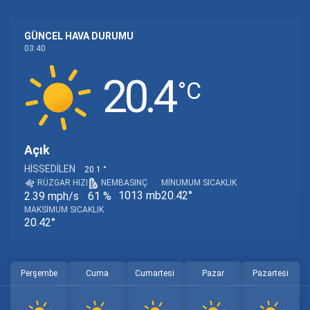
GÜNCEL HAVA DURUMU
03:40
20.4
‎°C
Açık
HISSEDILEN
20.1 °
RÜZGAR HIZI
NEM
BASINÇ
MINUMUM SICAKLIK
1013 mb
20.42°
2.39 mph/s
61 %
MAKSIMUM SICAKLIK
20.42°
Perşembe
Cuma
Cumartesi
Pazar
Pazartesi