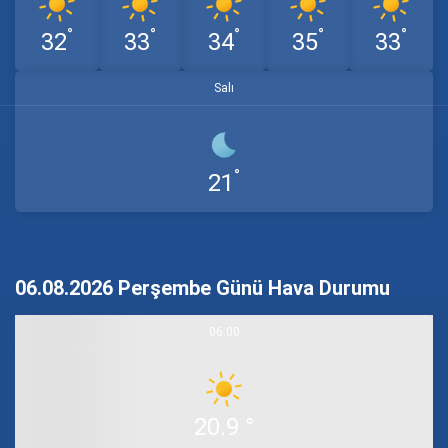
°
°
°
°
°
32
33
34
35
33
Salı
°
21
06.08.2026 Perşembe Günü Hava Durumu
06:00
20.9 °