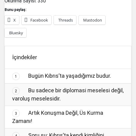
Okunma Sayısı:
330
Bunu paylaş:
X
Facebook
Threads
Mastodon
Bluesky
İçindekiler
Bugün Kıbrıs’ta yaşadığımız budur.
1
Bu sadece bir diplomasi meselesi değil,
2
varoluş meselesidir.
Artık Konuşma Değil, Üs Kurma
3
Zamanı!
Soru şu: Kıbrıs’ta kendi kimliğini
4