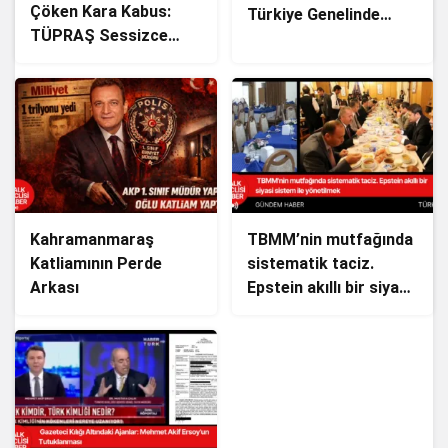
Çöken Kara Kabus:
Türkiye Genelinde
TÜPRAŞ Sessizce
Coşkuyla Kutlanacak!
Zehir mi Saçıyor?
Kahramanmaraş
TBMM’nin mutfağında
Katliamının Perde
sistematik taciz.
Arkası
Epstein akıllı bir siyasi
sistem ile yönetilmek