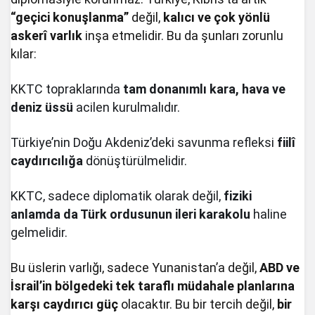
“geçici konuşlanma”
değil,
kalıcı ve çok yönlü
askerî varlık
inşa etmelidir. Bu da şunları zorunlu
kılar:
KKTC topraklarında
tam donanımlı kara, hava ve
deniz üssü
acilen kurulmalıdır.
Türkiye’nin Doğu Akdeniz’deki savunma refleksi
fiilî
caydırıcılığa
dönüştürülmelidir.
KKTC, sadece diplomatik olarak değil,
fiziki
anlamda da Türk ordusunun ileri karakolu
haline
gelmelidir.
Bu üslerin varlığı, sadece Yunanistan’a değil,
ABD ve
İsrail’in bölgedeki tek taraflı müdahale planlarına
karşı caydırıcı güç
olacaktır. Bu bir tercih değil,
bir