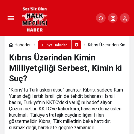
Kıbrıs Üzerinden Kimin
Milliyetçiliği Serbest, Kimin ki Suç?
Paylaş
Yorum Yap
Haberler
Kıbrıs Üzerinden Kimin Mi
Dünya Haberleri
Kıbrıs Üzerinden Kimin
Milliyetçiliği Serbest, Kimin ki
Suç?
“Kıbrıs’ta Türk askeri üssü” anahtar. Kıbrıs, sadece Rum-
Yunan değil artık İsrail için de tehdit bahanesi. İsrail
basını, Türkiye’nin KKTC’deki varlığını hedef alıyor.
Çözüm nettir: KKTC’ye kalıcı kara, hava ve deniz üsleri
kurulmalı, Türkiye stratejik caydırıcılığını fiilen
göstermelidir. Kıbrıs, Türk milletinin beka hattıdır;
susmak değil, harekete geçme zamanıdır.