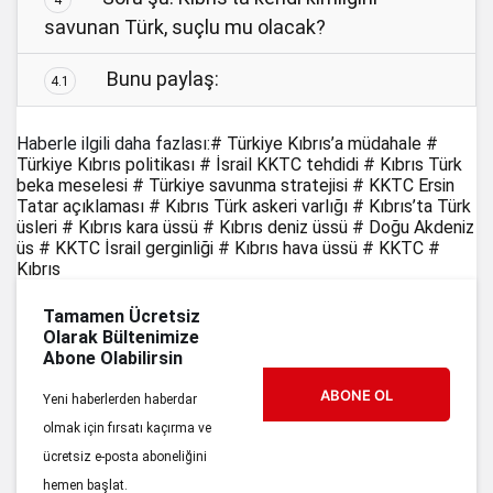
savunan Türk, suçlu mu olacak?
Bunu paylaş:
4.1
Haberle ilgili daha fazlası:
# Türkiye Kıbrıs’a müdahale
#
Türkiye Kıbrıs politikası
# İsrail KKTC tehdidi
# Kıbrıs Türk
beka meselesi
# Türkiye savunma stratejisi
# KKTC Ersin
Tatar açıklaması
# Kıbrıs Türk askeri varlığı
# Kıbrıs’ta Türk
üsleri
# Kıbrıs kara üssü
# Kıbrıs deniz üssü
# Doğu Akdeniz
üs
# KKTC İsrail gerginliği
# Kıbrıs hava üssü
# KKTC
#
Kıbrıs
Tamamen Ücretsiz
Olarak Bültenimize
Abone Olabilirsin
ABONE OL
Yeni haberlerden haberdar
olmak için fırsatı kaçırma ve
ücretsiz e-posta aboneliğini
hemen başlat.