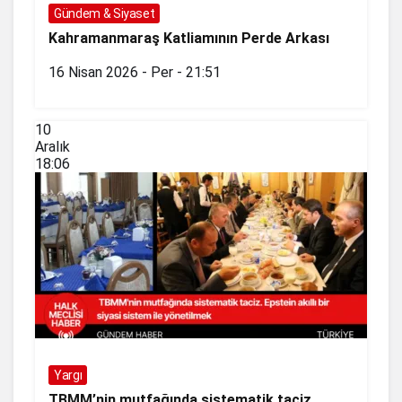
Gündem & Siyaset
Kahramanmaraş Katliamının Perde Arkası
16 Nisan 2026 - Per - 21:51
10
Aralık
18:06
Yargı
TBMM’nin mutfağında sistematik taciz.