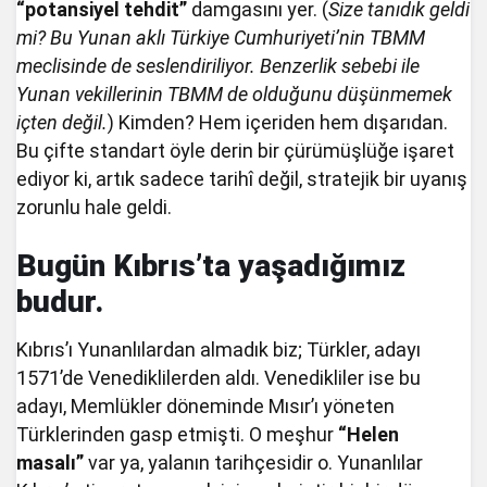
“potansiyel tehdit”
damgasını yer. (
Size tanıdık geldi
mi? Bu Yunan aklı Türkiye Cumhuriyeti’nin TBMM
meclisinde de seslendiriliyor. Benzerlik sebebi ile
Yunan vekillerinin TBMM de olduğunu düşünmemek
içten değil.
) Kimden? Hem içeriden hem dışarıdan.
Bu çifte standart öyle derin bir çürümüşlüğe işaret
ediyor ki, artık sadece tarihî değil, stratejik bir uyanış
zorunlu hale geldi.
Bugün Kıbrıs’ta yaşadığımız
budur.
Kıbrıs’ı Yunanlılardan almadık biz; Türkler, adayı
1571’de Venediklilerden aldı. Venedikliler ise bu
adayı, Memlükler döneminde Mısır’ı yöneten
Türklerinden gasp etmişti. O meşhur
“Helen
masalı”
var ya, yalanın tarihçesidir o. Yunanlılar