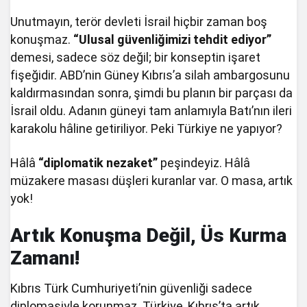
Unutmayın, terör devleti İsrail hiçbir zaman boş
konuşmaz.
“Ulusal güvenliğimizi tehdit ediyor”
demesi, sadece söz değil; bir konseptin işaret
fişeğidir. ABD’nin Güney Kıbrıs’a silah ambargosunu
kaldırmasından sonra, şimdi bu planın bir parçası da
İsrail oldu. Adanın güneyi tam anlamıyla Batı’nın ileri
karakolu hâline getiriliyor. Peki Türkiye ne yapıyor?
Hâlâ
“diplomatik nezaket”
peşindeyiz. Hâlâ
müzakere masası düşleri kuranlar var. O masa, artık
yok!
Artık Konuşma Değil, Üs Kurma
Zamanı!
Kıbrıs Türk Cumhuriyeti’nin güvenliği sadece
diplomasiyle korunmaz. Türkiye, Kıbrıs’ta artık