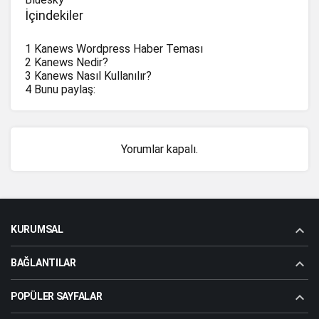
İçindekiler
47,63
0%
Usual USD
25,75
5.3%
币安人生 (BinanceLife)
1
Kanews Wordpress Haber Teması
2
Kanews Nedir?
1,28
0%
XDC Network
3
Kanews Nasıl Kullanılır?
4
Bunu paylaş:
0,283097
-0.4%
Flare
3,71
-2.7%
Arbitrum
Yorumlar kapalı.
47,66
0%
USX
28,11
-1.5%
Aptos
47,48
0%
TrueUSD
KURUMSAL
BAĞLANTILAR
POPÜLER SAYFALAR