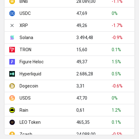
28.089,00
-1.1%
BNB
47,69
0%
USDC
49,26
-1.7%
XRP
3.494,48
-0.9%
Solana
15,60
0.1%
TRON
49,37
1.5%
Figure Heloc
2.686,28
0.5%
Hyperliquid
3,31
-0.6%
Dogecoin
47,70
0%
USDS
0,61
1.2%
Rain
465,35
0.1%
LEO Token
24.088,00
-0.5%
Zcash