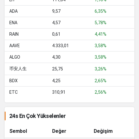
2,54
-1.4%
Cronos
ADA
9,57
6,35%
54,32
0.2%
Ondo US Dollar Yield
ENA
4,57
5,78%
78,54
-3.8%
NEAR Protocol
RAIN
0,61
4,41%
205.039,00
1%
PAX Gold
AAVE
4.333,01
3,58%
9.191,76
-1.8%
Bittensor
ALGO
4,30
3,58%
4.190,15
2%
OKB
币安人生
25,75
3,26%
16,74
-6.2%
Ondo
BDX
4,25
2,65%
2,49
-2.2%
World Liberty Financial
ETC
310,91
2,56%
28,69
-0.8%
Aster
0,000086
-0.2%
HTX DAO
24s En Çok Yükselenler
47,71
0%
Ripple USD
Sembol
Değer
Değişim
47,67
0.1%
USDD