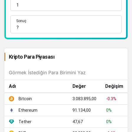
Sonuç
Kripto Para Piyasası
Adı
Değer
Değişim
3.083.895,00
-0.3%
Bitcoin
91.134,00
0%
Ethereum
47,67
0%
Tether