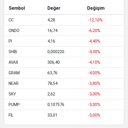
47,71
0%
USDGO
Sembol
Değer
Değişim
76,83
-0.3%
Bitget Token
CC
4,28
-12,10%
14,39
-2.7%
Worldcoin
ONDO
16,74
-6,20%
310,91
0.2%
Ethereum Classic
PI
4,16
-4,40%
Spiko Amundi Overnight
SHIB
0,000220
-4,30%
55,51
-0.2%
Swap Fund (EUR)
AVAX
306,40
-4,10%
5.064,82
0%
Blockchain Capital
GRAM
63,76
-4,00%
4,16
-4.4%
Pi Network
NEAR
78,54
-3,80%
4,57
4.4%
Ethena
SKY
2,62
-3,00%
Spiko EU T-Bills Money
58,07
-0.2%
Market Fund
PUMP
0,107576
-3,00%
Invesco Short Duration
FIL
33,01
-3,00%
532,83
0%
US Government Securities
Fund