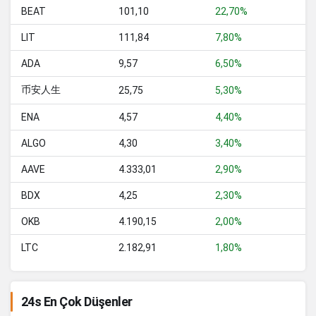
BEAT
101,10
22,70%
55,78
-0.9%
MemeCore
LIT
111,84
7,80%
47,55
0.2%
Falcon USD
ADA
9,57
6,50%
4.333,01
2.9%
Aave
币安人生
25,75
5,30%
38,85
-2.3%
Polkadot
ENA
4,57
4,40%
19,58
0.9%
Mantle
ALGO
4,30
3,40%
47,63
0%
BFUSD
AAVE
4.333,01
2,90%
2,62
-3%
Sky
BDX
4,25
2,30%
89,45
-1.7%
Morpho
OKB
4.190,15
2,00%
47,67
0%
United Stables
LTC
2.182,91
1,80%
0,000134
-1%
Pepe
24s En Çok Düşenler
98,94
-1.2%
Internet Computer