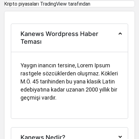
Kripto piyasaları
TradingView tarafından
312,73
-0.8%
KuCoin
0,107576
-3%
Pump.fun
Janus Henderson
Kanews Wordpress Haber
53,05
0%
Anemoy Treasury Fund
Teması
2.829,60
-0.2%
Quant
5,01
-0.6%
JUST
Yaygın inancın tersine, Lorem Ipsum
rastgele sözcüklerden oluşmaz. Kökleri
1,55
-1.9%
​​Stable
M.Ö. 45 tarihinden bu yana klasik Latin
4,30
3.4%
Algorand
edebiyatına kadar uzanan 2000 yıllık bir
geçmişi vardır.
3,56
-0.9%
POL (ex-MATIC)
34,34
0.2%
NEXO
1,24
-0.5%
Kaspa
64,84
1.7%
Cosmos Hub
Kanews Nedir?