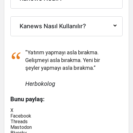
314,03
-2%
Gate
101,10
22.7%
Audiera
Kanews Nasıl Kullanılır?
4,25
2.3%
Beldex
47,60
0%
GHO
“Yatırım yapmayı asla bırakma.
63,41
-0.5%
Render
Gelişmeyi asla bırakma. Yeni bir
Janus Henderson
49,81
0%
şeyler yapmayı asla bırakma.”
Anemoy AAA CLO Fund
47,70
0.1%
YLDS
Herbokolog
8,91
-0.4%
Jupiter
Bunu paylaş:
111,84
7.8%
Lighter
X
Facebook
33,01
-3%
Filecoin
Threads
Mastodon
555,19
0.6%
Venice Token
Bluesky