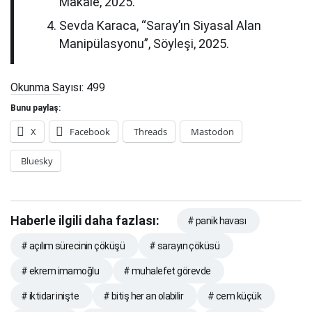
Makale, 2025.
Sevda Karaca, “Saray’ın Siyasal Alan
Manipülasyonu”, Söyleşi, 2025.
Okunma Sayısı:
499
Bunu paylaş:
X
Facebook
Threads
Mastodon
Bluesky
Haberle ilgili daha fazlası:
# panik havası
# açılım sürecinin çöküşü
# sarayın çöküsü
# ekrem imamoğlu
# muhalefet görevde
# iktidar inişte
# bitiş her an olabilir
# cem küçük