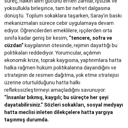
süreç, halkın alım gücünü eriten zamlar, işsizlik ve
yoksullukla birleşince, tam bir nefret dalgasına
dönüştü. Toplum sokaklara taşarken, Saray’ın baskı
mekanizmaları sürece cebir uygulamaya devam
ediyor. Öğrencilerden emeklilere, işçilerden orta
sınıfa kadar geniş bir kesim,
“tencere, sofra ve
cüzdan”
kaygılarının ötesinde, rejimin dayattığı bu
politikaları reddediyor. Yorumcular, açılımın
ekonomik krize, toprak kaygısına, yaptırımlara hatta
halka rağmen hüküm politikalarına dayandığını ve
stratejinin de resmen dağıtma, yok etme stratejisi
üzerine oturtulduğunu hatta halkı
reflekssizleştirmeyi amaçladığını savunuyor:
“İnsanlar bıkmış, kaygılı; bu süreçte her şeyi
dayatabilirsiniz.” Sözleri sokakları, sosyal medyayı
hatta meclisi inleten dilekçelere hatta yargıya
taşınmış durumda.