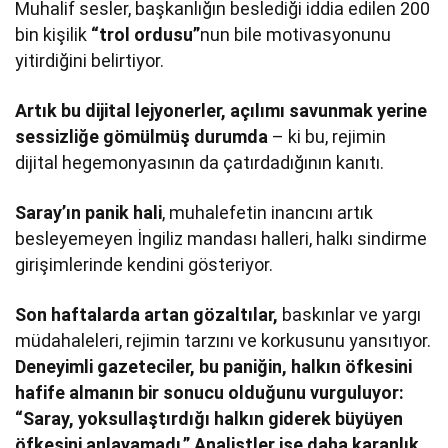
Muhalif sesler, başkanlığın beslediği iddia edilen 200
bin kişilik
“trol ordusu”
nun bile motivasyonunu
yitirdiğini belirtiyor.
Artık bu dijital lejyonerler, açılımı savunmak yerine
sessizliğe gömülmüş durumda
– ki bu, rejimin
dijital hegemonyasının da çatırdadığının kanıtı.
Saray’ın panik hali
, muhalefetin inancını artık
besleyemeyen İngiliz mandası halleri, halkı sindirme
girişimlerinde kendini gösteriyor.
Son haftalarda artan gözaltılar,
baskınlar ve yargı
müdahaleleri, rejimin tarzını ve korkusunu yansıtıyor.
Deneyimli gazeteciler, bu paniğin, halkın öfkesini
hafife almanın bir sonucu olduğunu vurguluyor:
“Saray, yoksullaştırdığı halkın giderek büyüyen
öfkesini anlayamadı.”
Analistler ise daha karanlık