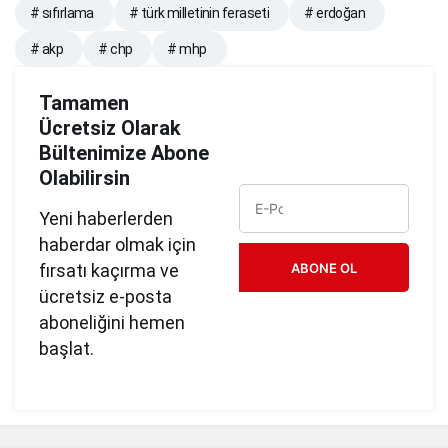
# sıfırlama
# türk milletinin feraseti
# erdoğan
# akp
# chp
# mhp
Tamamen
Ücretsiz Olarak
Bültenimize Abone
Olabilirsin
Yeni haberlerden
haberdar olmak için
fırsatı kaçırma ve
ABONE OL
ücretsiz e-posta
aboneliğini hemen
başlat.