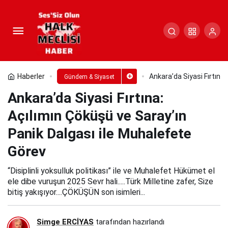
Ankara’da Siyasi Fırtına: Açılımın
Çöküşü ve Saray’ın Panik Dalgası ile
Paylaş
Yorum Yap
Muhalefete Görev
Haberler
Ankara’da Siyasi Fırtına
Gündem & Siyaset
Ankara’da Siyasi Fırtına:
Açılımın Çöküşü ve Saray’ın
Panik Dalgası ile Muhalefete
Görev
“Disiplinli yoksulluk politikası” ile ve Muhalefet Hükümet el
ele dibe vuruşun 2025 Sevr hali.....Türk Milletine zafer, Size
bitiş yakışıyor....ÇÖKÜŞÜN son isimleri...
Simge ERCİYAS
tarafından hazırlandı