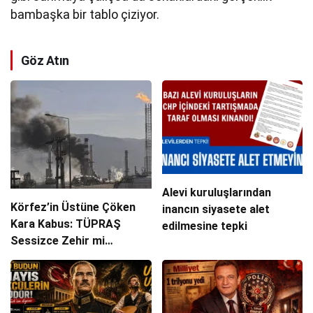
bambaşka bir tablo çiziyor.
Göz Atın
Alevi kuruluşlarından
Körfez’in Üstüne Çöken
inancın siyasete alet
Kara Kabus: TÜPRAŞ
edilmesine tepki
Sessizce Zehir mi
Saçıyor?