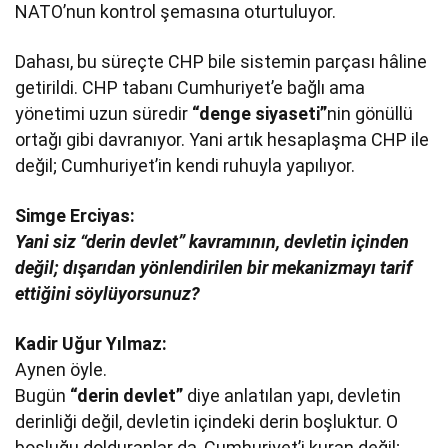
NATO’nun kontrol şemasına oturtuluyor.
Dahası, bu süreçte CHP bile sistemin parçası hâline
getirildi. CHP tabanı Cumhuriyet’e bağlı ama
yönetimi uzun süredir
“denge siyaseti”
nin gönüllü
ortağı gibi davranıyor. Yani artık hesaplaşma CHP ile
değil; Cumhuriyet’in kendi ruhuyla yapılıyor.
Simge Erciyas:
Yani siz “derin devlet” kavramının, devletin içinden
değil; dışarıdan yönlendirilen bir mekanizmayı tarif
ettiğini söylüyorsunuz?
Kadir Uğur Yılmaz:
Aynen öyle.
Bugün
“derin devlet”
diye anlatılan yapı, devletin
derinliği değil, devletin içindeki derin boşluktur. O
boşluğu dolduranlar da, Cumhuriyet’i kuran değil;