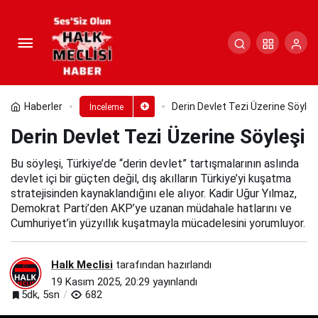
Derin Devlet Tezi Üzerine Söyleşi
Paylaş
Yorum Yap
Haberler
Derin Devlet Tezi Üzerine Söyleş
İnceleme
Derin Devlet Tezi Üzerine Söyleşi
Bu söyleşi, Türkiye’de “derin devlet” tartışmalarının aslında
devlet içi bir güçten değil, dış akılların Türkiye’yi kuşatma
stratejisinden kaynaklandığını ele alıyor. Kadir Uğur Yılmaz,
Demokrat Parti’den AKP’ye uzanan müdahale hatlarını ve
Cumhuriyet’in yüzyıllık kuşatmayla mücadelesini yorumluyor.
Halk Meclisi
tarafından hazırlandı
19 Kasım 2025, 20:29
yayınlandı
5dk, 5sn
682