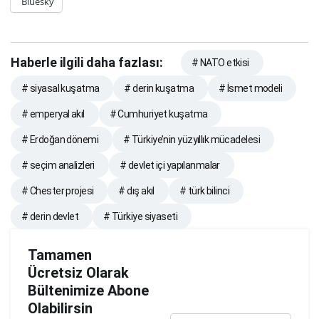
Bluesky
Haberle ilgili daha fazlası:
# NATO etkisi
# siyasal kuşatma
# derin kuşatma
# İsmet modeli
# emperyal akıl
# Cumhuriyet kuşatma
# Erdoğan dönemi
# Türkiye’nin yüzyıllık mücadelesi
# seçim analizleri
# devlet içi yapılanmalar
# Chester projesi
# dış akıl
# türk bilinci
# derin devlet
# Türkiye siyaseti
Tamamen
Ücretsiz Olarak
Bültenimize Abone
Olabilirsin