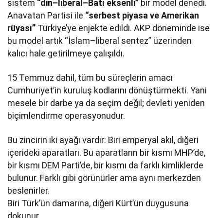
sistem
“din–liberal–Batı eksenli”
bir model denedi.
Anavatan Partisi ile
“serbest piyasa ve Amerikan
rüyası”
Türkiye’ye enjekte edildi. AKP döneminde ise
bu model artık “İslam–liberal sentez” üzerinden
kalıcı hale getirilmeye çalışıldı.
15 Temmuz dahil, tüm bu süreçlerin amacı
Cumhuriyet’in kuruluş kodlarını dönüştürmekti. Yani
mesele bir darbe ya da seçim değil; devleti yeniden
biçimlendirme operasyonudur.
Bu zincirin iki ayağı vardır: Biri emperyal akıl, diğeri
içerideki aparatları. Bu aparatların bir kısmı MHP’de,
bir kısmı DEM Parti’de, bir kısmı da farklı kimliklerde
bulunur. Farklı gibi görünürler ama aynı merkezden
beslenirler.
Biri Türk’ün damarına, diğeri Kürt’ün duygusuna
dokunur.