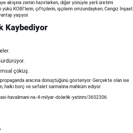
ye akışına zemin hazırlarken, diğer yönüyle yerli üretimi
yükü KOBİ’lerin, çiftçilerin, işçilerin omzundayken; Cengiz İnşaat
antajı yaşıyor.
lk Kaybediyor
eler.
sürdürüyor.
arımsal çöküş.
ir propaganda aracına dönüştüğünü gösteriyor. Gerçekte olan ise
en, halkı borç ve sefalet sarmalına mahkûm ediyor.
si-havalimani-na-4-milyar-dolarlik-yatirim/3652306
y