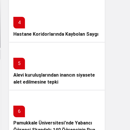
GERÇEKLEŞTİRDİ
4
Hastane Koridorlarında Kaybolan Saygı
5
Alevi kuruluşlarından inancın siyasete
alet edilmesine tepki
6
Pamukkale Üniversitesi’nde Yabancı
Öğrenci Skandalı: 140 Öğrencinin Puanı