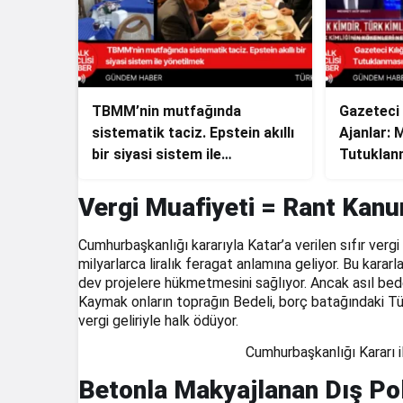
TBMM’nin mutfağında
Gazeteci K
sistematik taciz. Epstein akıllı
Ajanlar: 
bir siyasi sistem ile
Tutuklan
yönetilmek
Vergi Muafiyeti = Rant Kan
Cumhurbaşkanlığı kararıyla Katar’a verilen sıfır verg
milyarlarca liralık feragat anlamına geliyor. Bu kara
dev projelere hükmetmesini sağlıyor. Ancak asıl bed
Kaymak onların toprağın Bedeli, borç batağındaki Tü
vergi geliriyle halk ödüyor.
Cumhurbaşkanlığı Kararı i
Betonla Makyajlanan Dış Pol