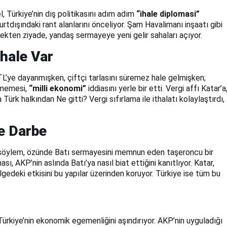
, Türkiye’nin dış politikasını adım adım
“ihale diplomasi”
urtdışındaki rant alanlarını önceliyor. Şam Havalimanı inşaatı gibi
tmekten ziyade, yandaş sermayeye yeni gelir sahaları açıyor.
İhale Var
TL’ye dayanmışken, çiftçi tarlasını süremez hale gelmişken;
dememesi,
“milli ekonomi”
iddiasını yerle bir etti. Vergi affı Katar’a
 Türk halkından Ne gitti? Vergi sıfırlama ile ithalatı kolaylaştırdı,
te Darbe
sal söylem, özünde Batı sermayesini memnun eden taşeroncu bir
sı, AKP’nin aslında Batı’ya nasıl biat ettiğini kanıtlıyor. Katar,
ölgedeki etkisini bu yapılar üzerinden koruyor. Türkiye ise tüm bu
ürkiye’nin ekonomik egemenliğini aşındırıyor. AKP’nin uyguladığı