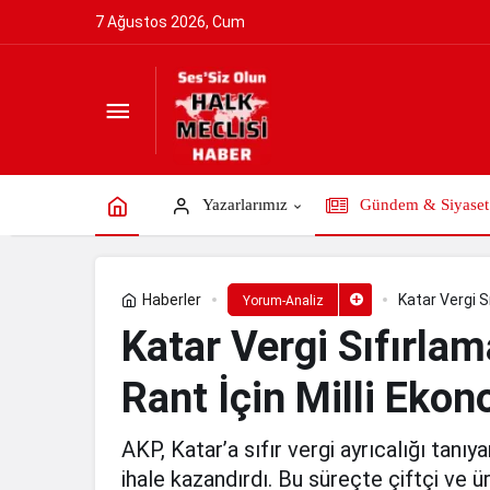
7 Ağustos 2026, Cum
Katar Vergi Sıfırlamasının Nedeni Belli 
Yazarlarımız
Gündem & Siyaset
Haberler
Katar Vergi S
Yorum-Analiz
Katar Vergi Sıfırlam
Rant İçin Milli Ekon
AKP, Katar’a sıfır vergi ayrıcalığı tanı
ihale kazandırdı. Bu süreçte çiftçi ve ür