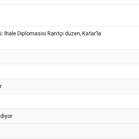
ü: İhale Diplomasisi Rantçı düzen, Katar’la
r
ediyor