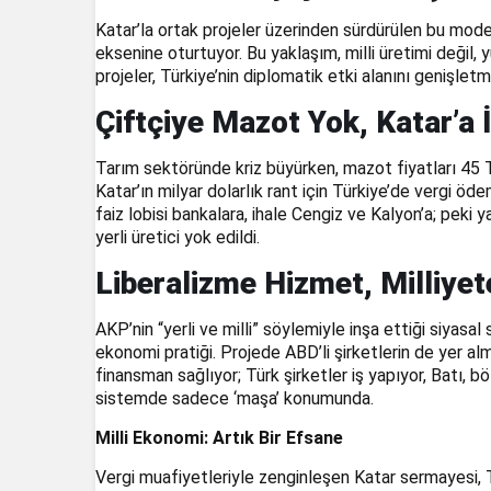
Katar’la ortak projeler üzerinden sürdürülen bu model
eksenine oturtuyor. Bu yaklaşım, milli üretimi değil, y
projeler, Türkiye’nin diplomatik etki alanını genişle
Çiftçiye Mazot Yok, Katar’a 
Tarım sektöründe kriz büyürken, mazot fiyatları 45 
Katar’ın milyar dolarlık rant için Türkiye’de vergi ö
faiz lobisi bankalara, ihale Cengiz ve Kalyon’a; peki ya
yerli üretici yok edildi.
Liberalizme Hizmet, Milliye
AKP’nin “yerli ve milli” söylemiyle inşa ettiği siya
ekonomi pratiği. Projede ABD’li şirketlerin de yer alma
finansman sağlıyor; Türk şirketler iş yapıyor, Batı, b
sistemde sadece ‘maşa’ konumunda.
Milli Ekonomi: Artık Bir Efsane
Vergi muafiyetleriyle zenginleşen Katar sermayesi, T