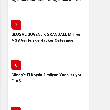
Değiştirilerek Tıp ve Diş Hekimliğine
Yerleştirildi
7
ULUSAL GÜVENLİK SKANDALI: MİT ve
MSB Verileri de Hacker Çetesince
Çalındı!
8
Güneş’e El Koydu 2 milyon Yuan istiyor!
FLAŞ