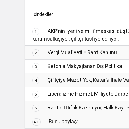
İçindekiler
AKP’nin ‘yerli ve milli’ maskesi düşt
1
kurumsallaşıyor, çiftçi tasfiye ediliyor.
Vergi Muafiyeti = Rant Kanunu
2
Betonla Makyajlanan Dış Politika
3
Çiftçiye Mazot Yok, Katar’a İhale Va
4
Liberalizme Hizmet, Milliyete Darbe
5
Rantçı İttifak Kazanıyor, Halk Kayb
6
Bunu paylaş:
6.1