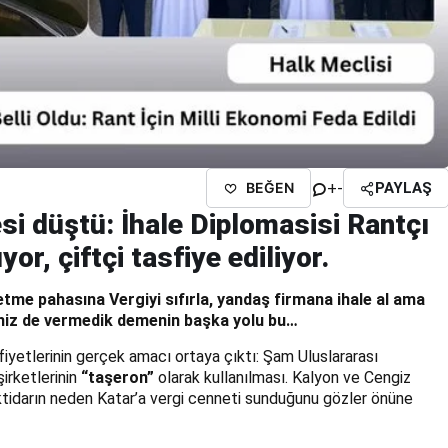
+
-
BEĞEN
PAYLAŞ
esi düştü: İhale Diplomasisi Rantçı
or, çiftçi tasfiye ediliyor.
tme pahasına Vergiyi sıfırla, yandaş firmana ihale al ama
iniz de vermedik demenin başka yolu bu…
fiyetlerinin gerçek amacı ortaya çıktı: Şam Uluslararası
şirketlerinin
“taşeron”
olarak kullanılması. Kalyon ve Cengiz
 iktidarın neden Katar’a vergi cenneti sunduğunu gözler önüne