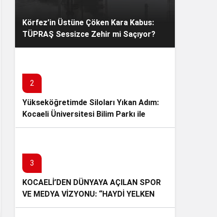
Körfez’in Üstüne Çöken Kara Kabus:
TÜPRAŞ Sessizce Zehir mi Saçıyor?
2
Yükseköğretimde Siloları Yıkan Adım:
Kocaeli Üniversitesi Bilim Parkı ile
Akademide Ezber Bozdu!
3
KOCAELİ’DEN DÜNYAYA AÇILAN SPOR
VE MEDYA VİZYONU: “HAYDİ YELKEN
BASIN!” İLK BASIN BULUŞMASINI