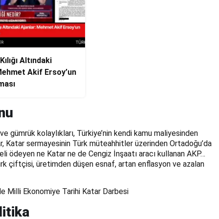
ılığı Altındaki
Mehmet Akif Ersoy’un
ması
unu
i ve gümrük kolaylıkları, Türkiye’nin kendi kamu maliyesinden
rlar, Katar sermayesinin Türk müteahhitler üzerinden Ortadoğu’da
eli ödeyen ne Katar ne de Cengiz İnşaatı aracı kullanan AKP…
rk çiftçisi, üretimden düşen esnaf, artan enflasyon ve azalan
le Milli Ekonomiye Tarihi Katar Darbesi
itika