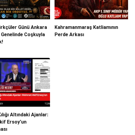
ürkçüler Günü Ankara
Kahramanmaraş Katliamının
e Genelinde Coşkuyla
Perde Arkası
k!
lığı Altındaki Ajanlar:
if Ersoy’un
ası