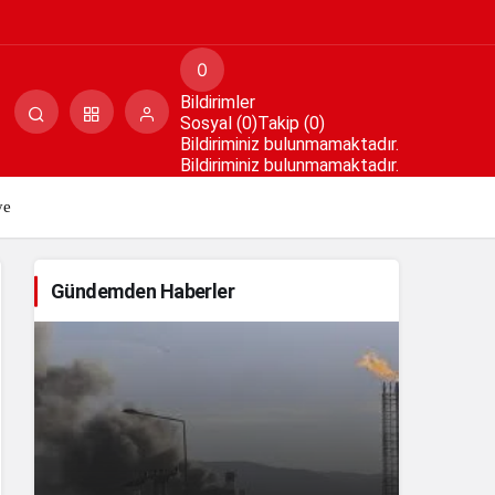
Paylaş
Yorum Yap
0
Bildirimler
Sosyal (0)
Takip (0)
Bildiriminiz bulunmamaktadır.
Bildiriminiz bulunmamaktadır.
ye
Gündemden Haberler