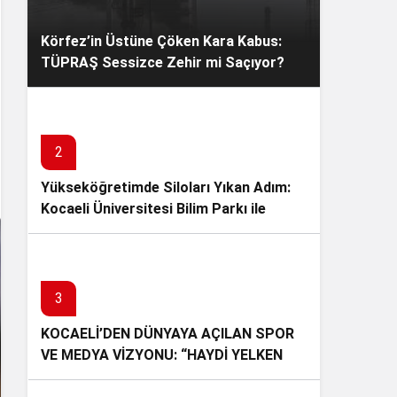
Körfez’in Üstüne Çöken Kara Kabus:
TÜPRAŞ Sessizce Zehir mi Saçıyor?
2
Yükseköğretimde Siloları Yıkan Adım:
Kocaeli Üniversitesi Bilim Parkı ile
Akademide Ezber Bozdu!
3
KOCAELİ’DEN DÜNYAYA AÇILAN SPOR
VE MEDYA VİZYONU: “HAYDİ YELKEN
BASIN!” İLK BASIN BULUŞMASINI