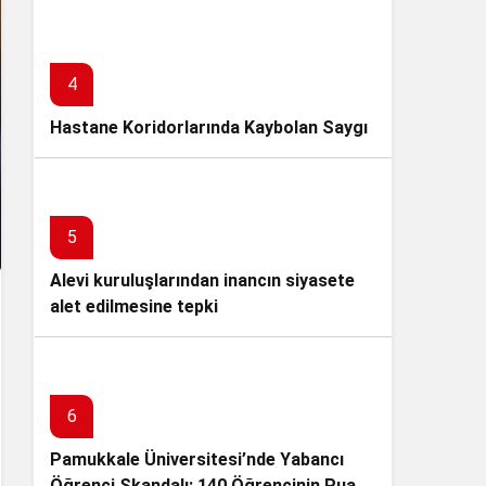
GERÇEKLEŞTİRDİ
4
Hastane Koridorlarında Kaybolan Saygı
5
Alevi kuruluşlarından inancın siyasete
alet edilmesine tepki
6
Pamukkale Üniversitesi’nde Yabancı
Öğrenci Skandalı: 140 Öğrencinin Puanı