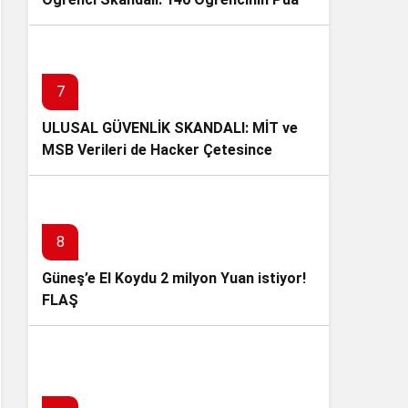
Değiştirilerek Tıp ve Diş Hekimliğine
Yerleştirildi
7
ULUSAL GÜVENLİK SKANDALI: MİT ve
MSB Verileri de Hacker Çetesince
Çalındı!
8
Güneş’e El Koydu 2 milyon Yuan istiyor!
FLAŞ