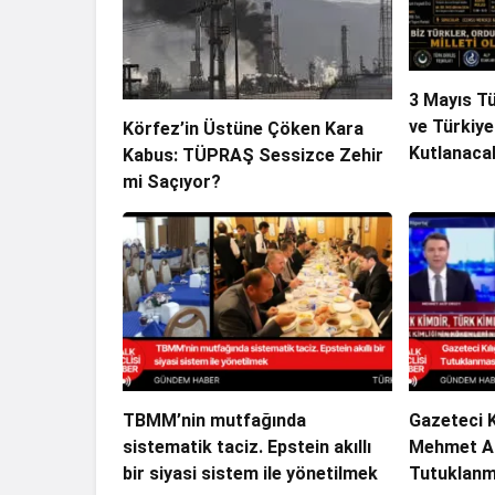
3 Mayıs T
ve Türkiy
Körfez’in Üstüne Çöken Kara
Kutlanaca
Kabus: TÜPRAŞ Sessizce Zehir
mi Saçıyor?
TBMM’nin mutfağında
Gazeteci Kı
sistematik taciz. Epstein akıllı
Mehmet Ak
bir siyasi sistem ile yönetilmek
Tutuklanm