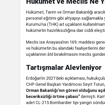
Hükümet ve Meclis Ne Y
Hükümet, Tarım ve Orman Bakanlığı aracılı
personel eğitimi gibi altyapıyı sağlamakl
Kurumu’na (THK) ait uçakların kullanılmam
hükümetin hazırlıksızlığına dair ciddi eleştir
Meclis ise Anayasa’nın 169. maddesi gereğ
ve hükümetin bu alandaki faaliyetlerini d
uçaklarının âtıl bırakılmasını meclis günd
Tartışmalar Alevleniyor
Erdoğan’ın 2021’deki açıklaması, hukukçula
CHP Genel Başkan Yardımcısı Seyit Torun
Orman Bakanlığı’nın görevi olduğunu açı
beceriksizliği örtme çabası”
demişti. Kam
adet CL-215 Bombardier tipi yangın söndür