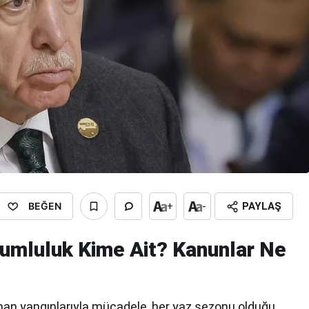
BEĞEN
+
-
PAYLAŞ
umluluk Kime Ait? Kanunlar Ne
man yangınlarıyla mücadele, her yaz sezonu olduğu