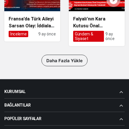
Fransa’da Türk Aileyi
Falyalı’nın Kara
Sarsan Olay: İddialar
Kutusu Önal
Üzerine Soruşturma
Cinayetinde Şok
İnceleme
9 ay önce
Gündem &
9 ay
Siyaset
önce
Başlatıldı
Tutuklama: Eski Savcı
Bayram Bozkurt
Almanya’da
Yakalandı!
Daha Fazla Yükle
KURUMSAL
BAĞLANTILAR
POPÜLER SAYFALAR