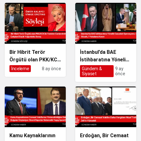
İzmir’deki Skandallar
Bir Hibrit Terör
İstanbul’da BAE
Örgütü olan PKK/KCK
İstihbaratına Yönelik
ile Yeniden
Casusluk
İnceleme
8 ay önce
Gündem &
9 ay
Siyaset
önce
Canlandırılmaya
Operasyonu: 3
Çalışılan Düşük
Gözaltı, 1 Yakalama
Yoğunluklu Savaş
Kararı
Kamu Kaynaklarının
Erdoğan, Bir Cemaat