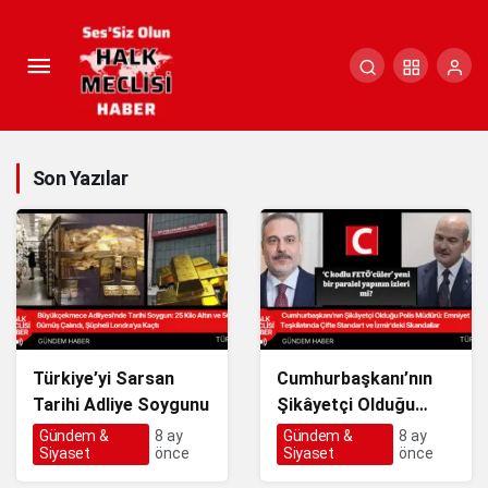
Son Yazılar
Türkiye’yi Sarsan
Cumhurbaşkanı’nın
Tarihi Adliye Soygunu
Şikâyetçi Olduğu
Polis Müdürü:
Gündem &
8 ay
Gündem &
8 ay
Siyaset
önce
Siyaset
önce
Emniyet Teşkilatında
Çifte Standart ve