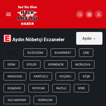
Aydın
Aydın Nöbetçi Eczaneler
TÜMÜ
BOZDOĞAN
BUHARKENT
ÇINE
DIDIM
EFELER
GERMENCIK
İNCIRLIOVA
KARACASU
KARPUZLU
KOÇARLI
KÖŞK
KUŞADASI
KUYUCAK
NAZILLI
SÖKE
SULTANHISAR
YENIPAZAR