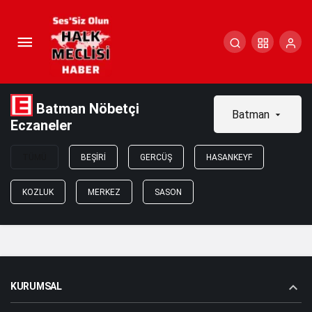
Batman Nöbetçi
Batman
Eczaneler
TÜMÜ
BEŞIRI
GERCÜŞ
HASANKEYF
KOZLUK
MERKEZ
SASON
KURUMSAL