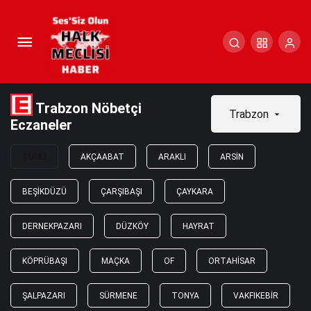
Trabzon Nöbetçi
Trabzon
Eczaneler
TÜMÜ
AKÇAABAT
ARAKLI
ARSIN
BEŞIKDÜZÜ
ÇARŞIBAŞI
ÇAYKARA
DERNEKPAZARI
DÜZKÖY
HAYRAT
KÖPRÜBAŞI
MAÇKA
OF
ORTAHISAR
ŞALPAZARI
SÜRMENE
TONYA
VAKFIKEBIR