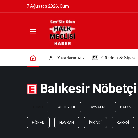
7 Ağustos 2026, Cum
Yazarlarımız
Gündem & Siyaset
Balıkesir Nöbetçi
TÜMÜ
ALTIEYLÜL
AYVALIK
BALYA
GÖNEN
HAVRAN
İVRINDI
KARESI