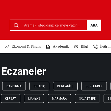
ARA
Ekonomi & Finans
Akademik
Bilgi
İletişi
 Eczaneler
BANDIRMA
BIGADIÇ
BURHANIYE
DURSUNBEY
KEPSUT
MANYAS
MARMARA
SAVAŞTEPE
SI