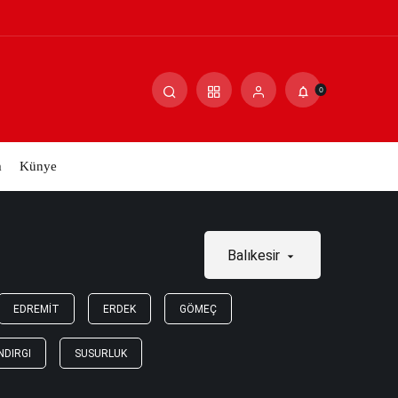
0
m
Künye
Balıkesir
EDREMIT
ERDEK
GÖMEÇ
NDIRGI
SUSURLUK