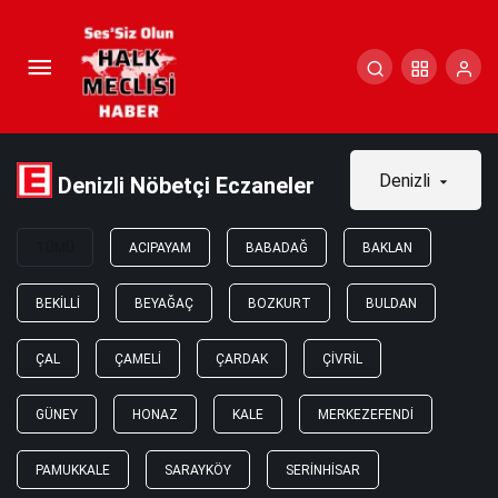
Denizli
Denizli Nöbetçi Eczaneler
TÜMÜ
ACIPAYAM
BABADAĞ
BAKLAN
BEKILLI
BEYAĞAÇ
BOZKURT
BULDAN
ÇAL
ÇAMELI
ÇARDAK
ÇIVRIL
GÜNEY
HONAZ
KALE
MERKEZEFENDI
PAMUKKALE
SARAYKÖY
SERINHISAR