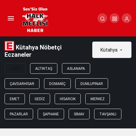
Kütahya Nöbetçi
Kütahya
Eczaneler
TÜMÜ
ALTINTAŞ
ASLANAPA
ÇAVDARHISAR
DOMANIÇ
DUMLUPINAR
EMET
GEDIZ
HISARCIK
MERKEZ
PAZARLAR
ŞAPHANE
SIMAV
TAVŞANLI