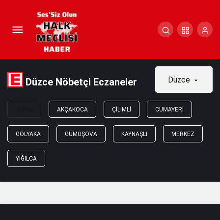
Düzce
Düzce Nöbetçi Eczaneler
TÜMÜ
AKÇAKOCA
ÇILIMLI
CUMAYERI
GÖLYAKA
GÜMÜŞOVA
KAYNAŞLI
MERKEZ
YIĞILCA