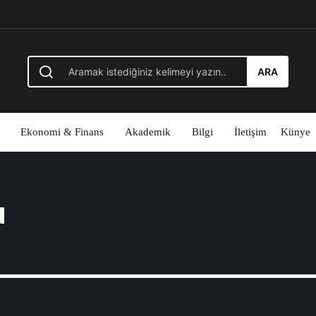
ARA
Ekonomi & Finans
Akademik
Bilgi
İletişim
Künye
u