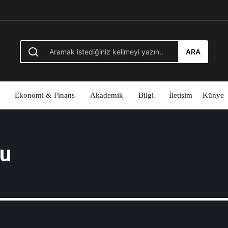
ARA
Ekonomi & Finans
Akademik
Bilgi
İletişim
Künye
u