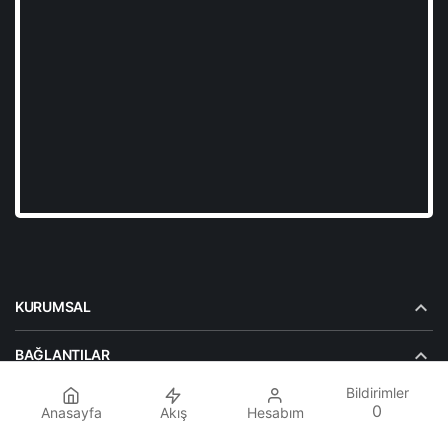
KURUMSAL
BAĞLANTILAR
Bildirimler
POPÜLER SAYFALAR
0
Anasayfa
Akış
Hesabım