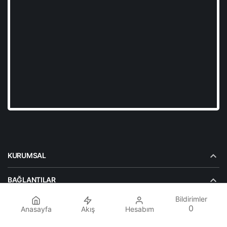
KURUMSAL
BAĞLANTILAR
Bildirimler
POPÜLER SAYFALAR
0
Anasayfa
Akış
Hesabım