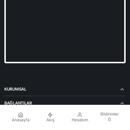
KURUMSAL
BAĞLANTILAR
Bildirimler
POPÜLER SAYFALAR
0
Anasayfa
Akış
Hesabım