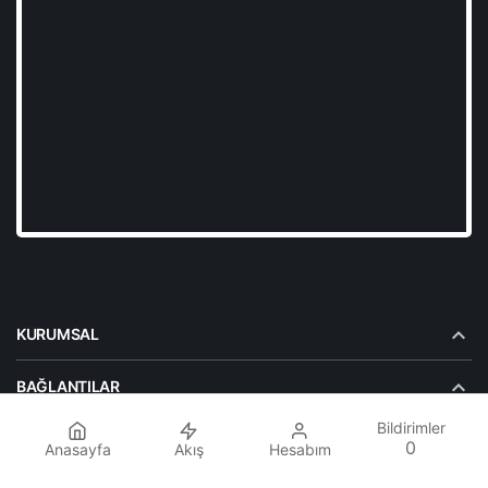
KURUMSAL
BAĞLANTILAR
Bildirimler
POPÜLER SAYFALAR
0
Anasayfa
Akış
Hesabım