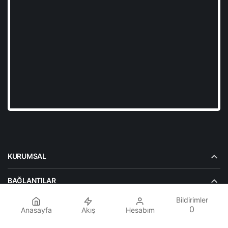
KURUMSAL
BAĞLANTILAR
Bildirimler
POPÜLER SAYFALAR
0
Anasayfa
Akış
Hesabım