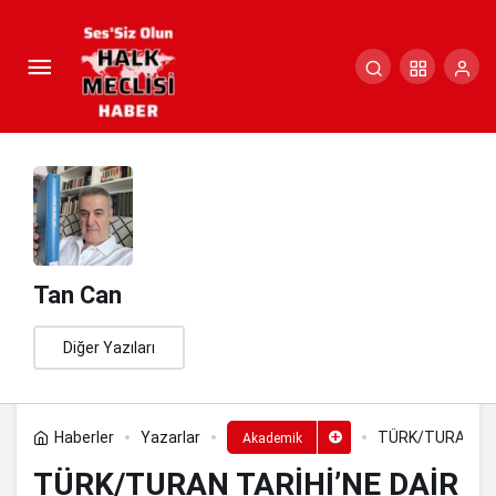
TÜRK/TURAN TARİHİ’NE DAİR NE
VARSA AŞKENAZLARDAN ÖĞRENDİM!
Paylaş
Yorum Yap
Tan Can
Diğer Yazıları
Haberler
Yazarlar
TÜRK/TURAN TA
Akademik
TÜRK/TURAN TARİHİ’NE DAİR