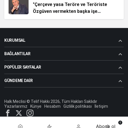
"Çerçeve yasa Teröre ve Teröriste
Özgüven vermekten başka işe
YARAMAZ!"
Sevda Güneş Kıran
"Eskiden “Türkiye Kazandı” Derdik… Peki
KURUMSAL
Şimdi Ne Oldu?"
BAĞLANTILAR
Ömer Çam
"Türkistan’da Düşen Son Yıldız Enver
POPÜLER SAYFALAR
Paşa’nın Ardından Bir Asrı Aşan
Sessizlik"
GÜNDEME DAIR
Aziz Dolu (Atabey)
"Enver Paşa’nın Şehadet Yolculuğu"
Halk Meclisi © Telif Hakkı 2026, Tüm Hakları Saklıdır
Yazarlarımız
Künye
Hesabım
Gizlilik politikası
İletişim
Sevda Güneş Kıran
"GAZİ BEKLETİLMEZ"
0
Abone ol