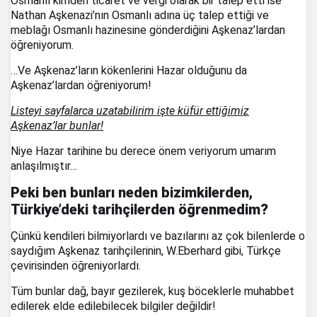
Osmanlı kimden ticaret ve vergi olarak bir talep etti ise
Nathan Aşkenazi’nın Osmanlı adına üç talep ettiği ve
meblağı Osmanlı hazinesine gönderdiğini Aşkenaz’lardan
öğreniyorum.
…Ve Aşkenaz’ların kökenlerini Hazar olduğunu da
Aşkenaz’lardan öğreniyorum!
Listeyi sayfalarca uzatabilirim işte küfür ettiğimiz
Aşkenaz’lar bunlar!
Niye Hazar tarihine bu derece önem veriyorum umarım
anlaşılmıştır…
Peki ben bunları neden bizimkilerden,
Türkiye’deki tarihçilerden öğrenmedim?
Çünkü kendileri bilmiyorlardı ve bazılarını az çok bilenlerde o
saydığım Aşkenaz tarihçilerinin, W.Eberhard gibi, Türkçe
çevirisinden öğreniyorlardı.
Tüm bunlar dağ, bayır gezilerek, kuş böceklerle muhabbet
edilerek elde edilebilecek bilgiler değildir!