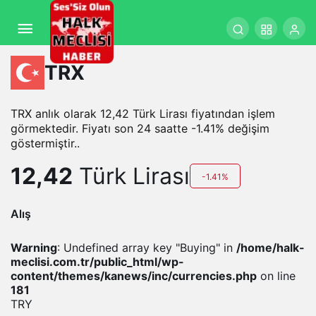
TRX
TRX anlık olarak 12,42 Türk Lirası fiyatından işlem
görmektedir. Fiyatı son 24 saatte -1.41% değişim
göstermiştir..
12,42
Türk Lirası
-1.41%
Alış
Warning
: Undefined array key "Buying" in
/home/halk-
meclisi.com.tr/public_html/wp-
content/themes/kanews/inc/currencies.php
on line
181
TRY