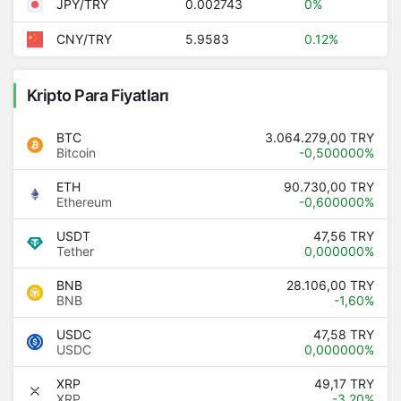
0.002743
0%
JPY/TRY
5.9583
0.12%
CNY/TRY
Kripto Para Fiyatları
BTC
3.064.279,00 TRY
Bitcoin
-0,500000%
ETH
90.730,00 TRY
Ethereum
-0,600000%
USDT
47,56 TRY
Tether
0,000000%
BNB
28.106,00 TRY
BNB
-1,60%
USDC
47,58 TRY
USDC
0,000000%
XRP
49,17 TRY
XRP
-3,20%