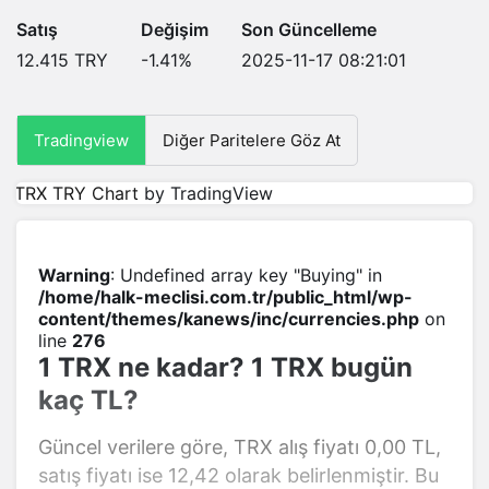
Satış
Değişim
Son Güncelleme
12.415
TRY
-1.41
%
2025-11-17 08:21:01
Tradingview
Diğer Paritelere Göz At
TRX TRY Chart
by TradingView
Warning
: Undefined array key "Buying" in
/home/halk-meclisi.com.tr/public_html/wp-
content/themes/kanews/inc/currencies.php
on
line
276
1 TRX ne kadar? 1 TRX bugün
kaç TL?
Güncel verilere göre, TRX alış fiyatı 0,00 TL,
satış fiyatı ise 12,42 olarak belirlenmiştir. Bu