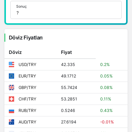
detaylı bilgi ve anlık güncellemeler için doğru
Sonuç
adrestesiniz..
1 Dolar Kaç TL ?
Döviz Fiyatları
1 Euro Kaç TL ?
1 Euro Kaç TL ?
Döviz
Fiyat
1 CHF Kaç TL ?
42.335
0.2%
USD/TRY
1 RUB Kaç TL ?
49.1712
0.05%
EUR/TRY
1 CNY Kaç TL ?
55.7424
0.08%
GBP/TRY
53.2851
0.11%
CHF/TRY
0.5246
0.43%
RUB/TRY
27.6194
-0.01%
AUD/TRY