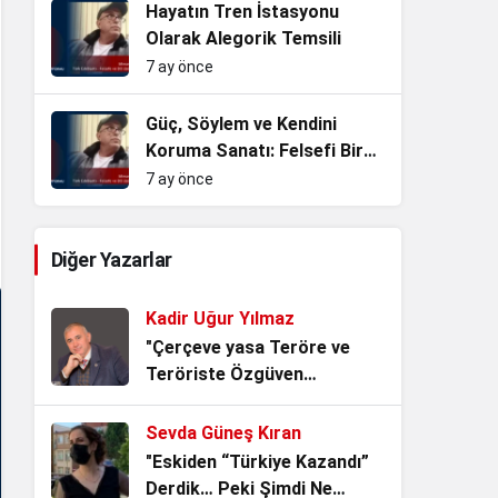
Hayatın Tren İstasyonu
Olarak Alegorik Temsili
7 ay önce
Güç, Söylem ve Kendini
Koruma Sanatı: Felsefi Bir
İnceleme
7 ay önce
Diğer Yazarlar
Kadir Uğur Yılmaz
"Çerçeve yasa Teröre ve
Teröriste Özgüven
vermekten başka işe
YARAMAZ!"
Sevda Güneş Kıran
"Eskiden “Türkiye Kazandı”
Derdik… Peki Şimdi Ne