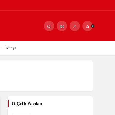
Paylaş
Yorum Yap
0
m
Künye
O. Çelik Yazıları