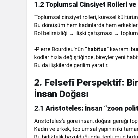
1.2 Toplumsal Cinsiyet Rolleri ve
Toplumsal cinsiyet rolleri, küresel kültürü
Bu dönüşüm hem kadınlarda hem erkeklerde 
Rol belirsizliği → ilişki çatışması → toplu
-Pierre Bourdieu’nün
“habitus”
kavramı bur
kodlar hızla değiştiğinde, bireyler yeni ha
Bu da ilişkilerde gerilim yaratır.
2. Felsefî Perspektif: Bi
İnsan Doğası
2.1 Aristoteles: İnsan “zoon poli
Aristoteles’e göre insan, doğası gereği topl
Kadın ve erkek, toplumsal yapının iki tama
Bu birliktelik bozulduğunda, toplumun bütü