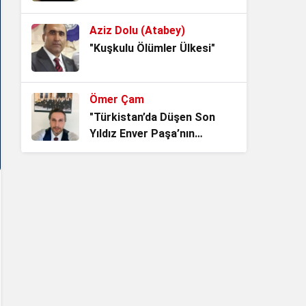
Oldu?"
Aziz Dolu (Atabey)
"Kuşkulu Ölümler Ülkesi"
Ömer Çam
"Türkistan’da Düşen Son
Yıldız Enver Paşa’nın
Ardından Bir Asrı Aşan
Sessizlik"
Aziz Dolu (Atabey)
"Enver Paşa’nın Şehadet
Yolculuğu"
Sevda Güneş Kıran
"GAZİ BEKLETİLMEZ"