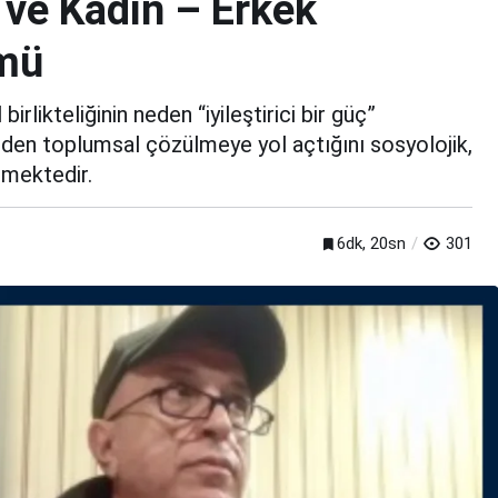
ve Kadın – Erkek
ümü
rlikteliğinin neden “iyileştirici bir güç”
neden toplumsal çözülmeye yol açtığını sosyolojik,
emektedir.
6dk, 20sn
301