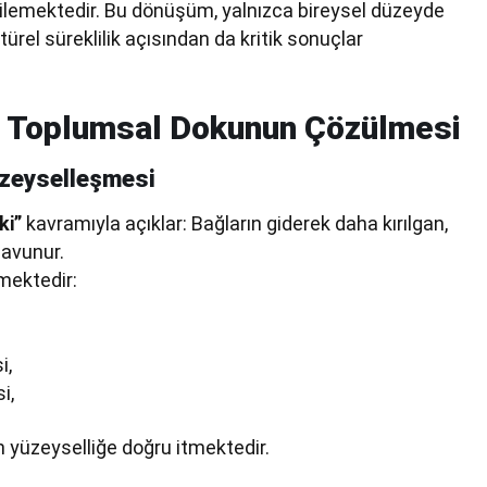
etkilemektedir. Bu dönüşüm, yalnızca bireysel düzeyde
türel süreklilik açısından da kritik sonuçlar
f: Toplumsal Dokunun Çözülmesi
üzeyselleşmesi
ki”
kavramıyla açıklar: Bağların giderek daha kırılgan,
savunur.
mektedir:
i,
i,
en yüzeyselliğe doğru itmektedir.