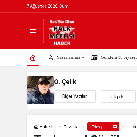
7 Ağustos 2026, Cum
Toplumsal Çözülme ve Kadın – Erkek İ
Yazarlarımız
Gündem & Siyaset
O. Çelik
Diğer Yazıları
Takip Et
Haberler
Yazarlar
Toplu
Edebiyat