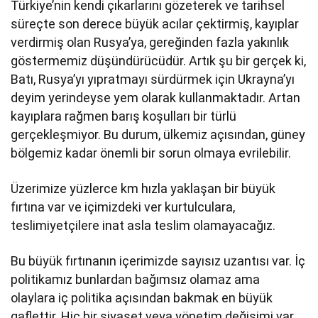
Türkiye’nin kendi çıkarlarını gözeterek ve tarihsel
süreçte son derece büyük acılar çektirmiş, kayıplar
verdirmiş olan Rusya’ya, gereğinden fazla yakınlık
göstermemiz düşündürücüdür. Artık şu bir gerçek ki,
Batı, Rusya’yı yıpratmayı sürdürmek için Ukrayna’yı
deyim yerindeyse yem olarak kullanmaktadır. Artan
kayıplara rağmen barış koşulları bir türlü
gerçekleşmiyor. Bu durum, ülkemiz açısından, güney
bölgemiz kadar önemli bir sorun olmaya evrilebilir.
Üzerimize yüzlerce km hızla yaklaşan bir büyük
fırtına var ve içimizdeki ver kurtulculara,
teslimiyetçilere inat asla teslim olamayacağız.
Bu büyük fırtınanın içerimizde sayısız uzantısı var. İç
politikamız bunlardan bağımsız olamaz ama
olaylara iç politika açısından bakmak en büyük
gaflettir. Hiç bir siyaset veya yönetim değişimi var