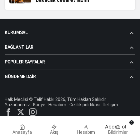
bakacak cesaret lazım"
Yeni Düzensiz Yeni Dünya Düzeni
2 yıl önce
Aziz Dolu (Atabey)
"Atatürk adam gibi adamdır"
KURUMSAL
BAĞLANTILAR
Aziz Dolu (Atabey)
"Kıbrıs’ta Kopartılmaya Çalışılan Fırtına"
POPÜLER SAYFALAR
GÜNDEME DAIR
Dr.Koray Topçu
"Bu mesele “mehmetçik” meselesi,
gerisi illüzyon"
Halk Meclisi © Telif Hakkı 2026, Tüm Hakları Saklıdır
Yazarlarımız
Künye
Hesabım
Gizlilik politikası
İletişim
Kadir Uğur Yılmaz
"SARÇED Hizmet On numara ama
0
Abone ol
Karşılama ve Hukuk Sıfır!"
Anasayfa
Akış
Hesabım
Bildirimler