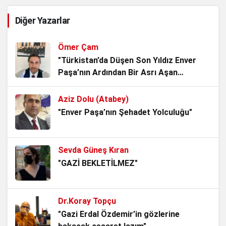
AVRUPA YAPILANMASI
Diğer Yazarlar
1 yıl önce
TERÖRİZM VE UYUŞTURUCU
Ömer Çam
1 yıl önce
"Türkistan’da Düşen Son Yıldız Enver
Paşa’nın Ardından Bir Asrı Aşan
Sessizlik"
GÜVENLİK VE TERÖRİZM BAĞLAMINDA SIĞINMACI
POLİTİKASININ TÜRKİYE’YE OLASI ETKİLERİ
Aziz Dolu (Atabey)
2 yıl önce
"Enver Paşa’nın Şehadet Yolculuğu"
Siyasallaştırılan Bölücü Kürtçü Terör Örgütü ve
Ardındaki Güçler
Sevda Güneş Kıran
2 yıl önce
"GAZİ BEKLETİLMEZ"
Türkiye’ye Yönelik Dış / İç Güvenlik Tehditleri
2 yıl önce
Dr.Koray Topçu
"Gazi Erdal Özdemir’in gözlerine
Gelecek Paktı Birleşmiş Milletlerin Benimsediği Bir