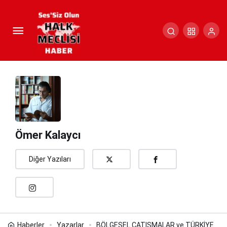
BÖLGESEL ÇATIŞMALAR ve
TÜRKİYE
Paylaş
Yorum Yap
Ömer Kalaycı
Diğer Yazıları
Haberler
Yazarlar
BÖLGESEL ÇATIŞMALAR ve TÜRKİYE