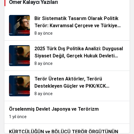
Ömer Kalaycı Yazıları
Bir Sistematik Tasarım Olarak Politik
Terör: Kavramsal Çerçeve ve Türkiye
Analizi
8 ay önce
2025 Türk Dış Politika Analizi: Duygusal
Siyaset Değil, Gerçek Hukuk Devleti
Olmalıyız.
8 ay önce
Terör Üreten Aktörler, Terörü
Destekleyen Güçler ve PKK/KCK
terörünün Siyasallaşması
8 ay önce
Örselenmiş Devlet Japonya ve Terörizm
1 yıl önce
KÜRTÇÜLÜĞÜN ve BÖLÜCÜ TERÖR ÖRGÜTÜNÜN