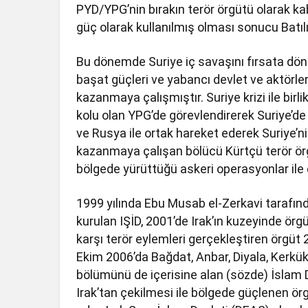
PYD/YPG’nin bırakın terör örgütü olarak ka
güç olarak kullanılmış olması sonucu Batılı
Bu dönemde Suriye iç savaşını fırsata dö
başat güçleri ve yabancı devlet ve aktörler
kazanmaya çalışmıştır. Suriye krizi ile birl
kolu olan YPG’de görevlendirerek Suriye’d
ve Rusya ile ortak hareket ederek Suriye’nin
kazanmaya çalışan bölücü Kürtçü terör ör
bölgede yürüttüğü askeri operasyonlar ile
1999 yılında Ebu Musab el-Zerkavi tarafın
kurulan IŞİD, 2001’de Irak’ın kuzeyinde ör
karşı terör eylemleri gerçekleştiren örgüt 
Ekim 2006’da Bağdat, Anbar, Diyala, Kerkük, 
bölümünü de içerisine alan (sözde) İslam D
Irak’tan çekilmesi ile bölgede güçlenen örg