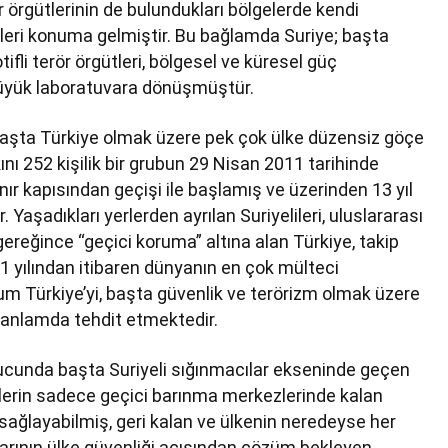
ör örgütlerinin de bulundukları bölgelerde kendi
kleri konuma gelmiştir. Bu bağlamda Suriye; başta
motifli terör örgütleri, bölgesel ve küresel güç
 büyük laboratuvara dönüşmüştür.
 başta Türkiye olmak üzere pek çok ülke düzensiz göçe
ını 252 kişilik bir grubun 29 Nisan 2011 tarihinde
nır kapısından geçişi ile başlamış ve üzerinden 13 yıl
şadıkları yerlerden ayrılan Suriyelileri, uluslararası
gereğince “geçici koruma” altına alan Türkiye, takip
1 yılından itibaren dünyanın en çok mülteci
m Türkiye’yi, başta güvenlik ve terörizm olmak üzere
l anlamda tehdit etmektedir.
onucunda başta Suriyeli sığınmacılar ekseninde geçen
elilerin sadece geçici barınma merkezlerinde kalan
sağlayabilmiş, geri kalan ve ülkenin neredeyse her
arının ülke güvenliği açısından çözüm bekleyen