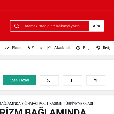
SIĞINMACI POLİTİKASININ TÜRKİYE’YE OLASI ETKİL
ARA
Ekonomi & Finans
Akademik
Bilgi
İletişi
Köşe Yazarı
AĞLAMINDA SIĞINMACI POLİTİKASININ TÜRKİYE’YE OLASI
ÖRİZM BAĞLAMINDA