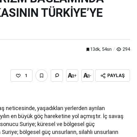
ASININ TÜRKİYE’YE
13dk, 54sn
294
1
+
-
PAYLAŞ
ş neticesinde, yaşadıkları yerlerden ayrılan
zyılın en büyük göç hareketine yol açmıştır. İç savaş
sonucu Suriye; küresel ve bölgesel güç
iye; bölgesel güç unsurların, silahlı unsurların