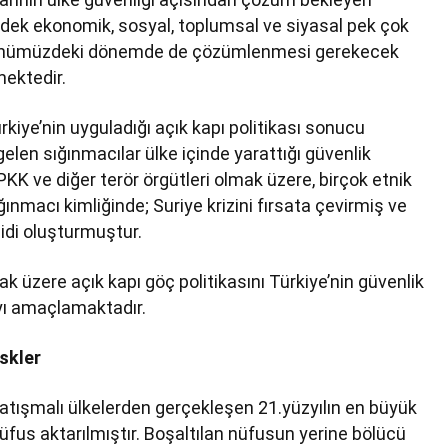
dek ekonomik, sosyal, toplumsal ve siyasal pek çok
in önümüzdeki dönemde de çözümlenmesi gerekecek
mektedir.
kiye’nin uyguladığı açık kapı politikası sonucu
elen sığınmacılar ülke içinde yarattığı güvenlik
, PKK ve diğer terör örgütleri olmak üzere, birçok etnik
ığınmacı kimliğinde; Suriye krizini fırsata çevirmiş ve
didi oluşturmuştur.
k üzere açık kapı göç politikasını Türkiye’nin güvenlik
ayı amaçlamaktadır.
iskler
atışmalı ülkelerden gerçekleşen 21.yüzyılın en büyük
üfus aktarılmıştır. Boşaltılan nüfusun yerine bölücü