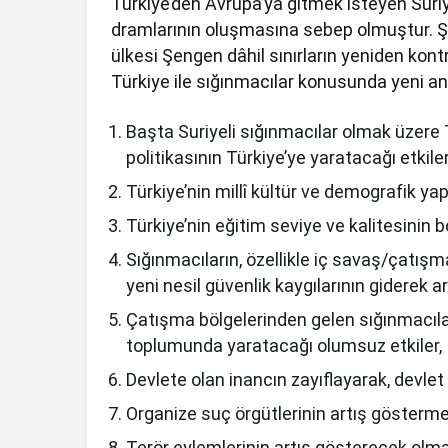
Türkiye’den Avrupa’ya gitmek isteyen Suriy
dramlarının oluşmasına sebep olmuştur. 
ülkesi Şengen dâhil sınırların yeniden ko
Türkiye ile sığınmacılar konusunda yeni a
Başta Suriyeli sığınmacılar olmak üzere
politikasının Türkiye’ye yaratacağı etki
Türkiye’nin millî kültür ve demografik ya
Türkiye’nin eğitim seviye ve kalitesinin 
Sığınmacıların, özellikle iç savaş/çatışma
yeni nesil güvenlik kaygılarının giderek a
Çatışma bölgelerinden gelen sığınmacılar
toplumunda yaratacağı olumsuz etkiler,
Devlete olan inancın zayıflayarak, devlet 
Organize suç örgütlerinin artış gösterme
Terör eylemlerinin artış gösterecek olma