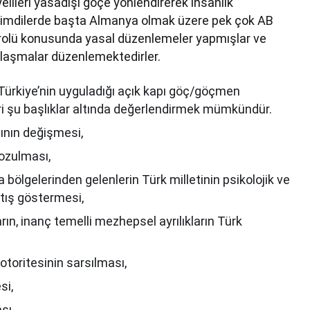
elileri yasadışı göçe yönlendirerek insanlık
Şimdilerde başta Almanya olmak üzere pek çok AB
ntrolü konusunda yasal düzenlemeler yapmışlar ve
nlaşmalar düzenlemektedirler.
 Türkiye’nin uyguladığı açık kapı göç/göçmen
leri şu başlıklar altında değerlendirmek mümkündür.
pının değişmesi,
bozulması,
 bölgelerinden gelenlerin Türk milletinin psikolojik ve
rtış göstermesi,
ın, inanç temelli mezhepsel ayrılıkların Türk
otoritesinin sarsılması,
si,
sı,