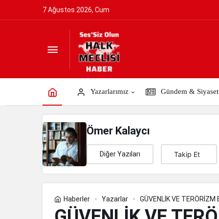
7 Ağustos 2026, Cum
GÜVENLİK VE TERÖRİZM BAĞLAMINDA 
Yazarlarımız
Gündem & Siyaset
Ömer Kalaycı
Diğer Yazıları
Takip Et
Haberler
Yazarlar
GÜVENLİK VE TERÖRİZM B
ETKİLERİ
GÜVENLİK VE TER