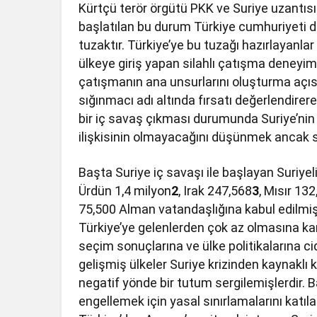
Kürtçü terör örgütü PKK ve Suriye uzantısı 
başlatılan bu durum Türkiye cumhuriyeti d
tuzaktır. Türkiye’ye bu tuzağı hazırlayanlar v
ülkeye giriş yapan silahlı çatışma deneyimi 
çatışmanın ana unsurlarını oluşturma açıs
sığınmacı adı altında fırsatı değerlendire
bir iç savaş çıkması durumunda Suriye’nin
ilişkisinin olmayacağını düşünmek ancak sa
Başta Suriye iç savaşı ile başlayan Suriye
Ürdün 1,4 milyon
2
, Irak 247,568
3
, Mısır 13
75,500 Alman vatandaşlığına kabul edilmiş
Türkiye’ye gelenlerden çok az olmasına kar
seçim sonuçlarına ve ülke politikalarına c
gelişmiş ülkeler Suriye krizinden kaynaklı k
negatif yönde bir tutum sergilemişlerdir. Ba
engellemek için yasal sınırlamalarını katılaş