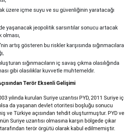
ak üzere içme suyu ve su güvenliğinin yaratacağı
de yaşanacak jeopolitik sarsıntılar sonucu artacak
k olması,
nin artış gösteren bu riskler karşısında sığınmacılara
ı,
oluşturan sığınmacıların iç savaş çıkma olasılığında
ası gibi olasılıklar kuvvetle muhtemeldir.
Açısından Terör Eksenli Gelişimi
3 yılında kurulan Suriye uzantısı PYD, 2011 Suriye iç
olsa da yaşanan devlet otoritesi boşluğu sonucu
miş ve Türkiye açısından tehdit oluşturmuştur. PYD ve
ünün Suriye uzantısı olmasına karşın bölgede çıkar
tarafından terör örgütü olarak kabul edilmemiştir.