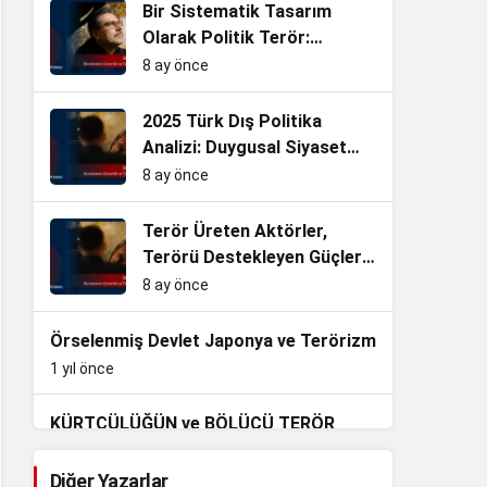
Bir Sistematik Tasarım
Olarak Politik Terör:
Kavramsal Çerçeve ve
8 ay önce
Türkiye Analizi
2025 Türk Dış Politika
Analizi: Duygusal Siyaset
Değil, Gerçek Hukuk Devleti
8 ay önce
Olmalıyız.
Terör Üreten Aktörler,
Terörü Destekleyen Güçler
ve PKK/KCK terörünün
8 ay önce
Siyasallaşması
Örselenmiş Devlet Japonya ve Terörizm
1 yıl önce
KÜRTÇÜLÜĞÜN ve BÖLÜCÜ TERÖR
ÖRGÜTÜNÜN AVRUPA YAPILANMASI
1 yıl önce
Diğer Yazarlar