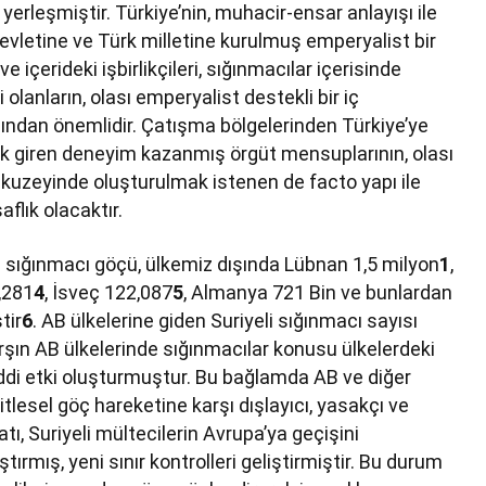
yerleşmiştir. Türkiye’nin, muhacir-ensar anlayışı ile
evletine ve Türk milletine kurulmuş emperyalist bir
e içerideki işbirlikçileri, sığınmacılar içerisinde
olanların, olası emperyalist destekli bir iç
ından önemlidir. Çatışma bölgelerinden Türkiye’ye
rek giren deneyim kazanmış örgüt mensuplarının, olası
 kuzeyinde oluşturulmak istenen de facto yapı ile
flık olacaktır.
li sığınmacı göçü, ülkemiz dışında Lübnan 1,5 milyon
1
,
2,281
4
, İsveç 122,087
5
, Almanya 721 Bin ve bunlardan
tir
6
. AB ülkelerine giden Suriyeli sığınmacı sayısı
şın AB ülkelerinde sığınmacılar konusu ülkelerdeki
iddi etki oluşturmuştur. Bu bağlamda AB ve diğer
itlesel göç hareketine karşı dışlayıcı, yasakçı ve
tı, Suriyeli mültecilerin Avrupa’ya geçişini
tırmış, yeni sınır kontrolleri geliştirmiştir. Bu durum