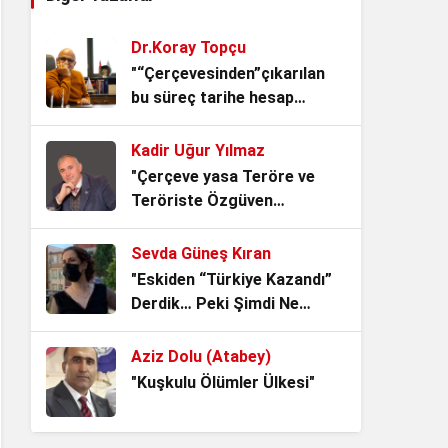
TERÖRİZM VE UYUŞTURUCU
Dr.Koray Topçu
1 yıl önce
"“Çerçevesinden”çıkarılan
bu süreç tarihe hesap
Siyasallaştırılan Bölücü Kürtçü Terör
verecek."
Örgütü ve Ardındaki Güçler
Kadir Uğur Yılmaz
2 yıl önce
"Çerçeve yasa Teröre ve
Teröriste Özgüven
Türkiye’ye Yönelik Dış / İç Güvenlik
vermekten başka işe
Tehditleri
YARAMAZ!"
Sevda Güneş Kıran
2 yıl önce
"Eskiden “Türkiye Kazandı”
Derdik… Peki Şimdi Ne
BÖLGESEL ÇATIŞMALAR ve TÜRKİYE
Oldu?"
2 yıl önce
Aziz Dolu (Atabey)
"Kuşkulu Ölümler Ülkesi"
Gelecek Paktı Birleşmiş Milletlerin
Benimsediği Bir Yeni Düzensiz Yeni
Dünya Düzeni
2 yıl önce