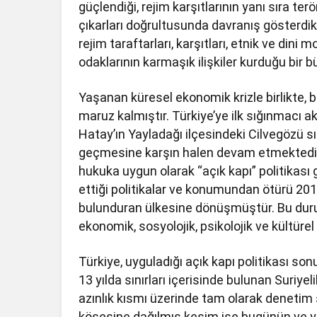
güçlendiği, rejim karşıtlarının yanı sıra ter
çıkarları doğrultusunda davranış gösterdi
rejim taraftarları, karşıtları, etnik ve dini 
odaklarının karmaşık ilişkiler kurduğu bir
Yaşanan küresel ekonomik krizle birlikte,
maruz kalmıştır. Türkiye’ye ilk sığınmacı ak
Hatay’ın Yayladağı ilçesindeki Cilvegözü sı
geçmesine karşın halen devam etmektedir. Ya
hukuka uygun olarak “açık kapı” politikası 
ettiği politikalar ve konumundan ötürü 201
bulunduran ülkesine dönüşmüştür. Bu duru
ekonomik, sosyolojik, psikolojik ve kültüre
Türkiye, uyguladığı açık kapı politikası s
13 yılda sınırları içerisinde bulunan Suriy
azınlık kısmı üzerinde tam olarak denetim 
köşesine dağılmış kesim ise bugünün ve y