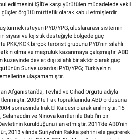
bul edilmesini IŞİD’e karşı yürütülen mücadelede vekil
 güçler örgütü müttefik olarak kabul etmişlerdir.
nüştürmek isteyen PYD/YPG, uluslararası sistemin
in siyasi ve lojistik desteğiyle bölgede güç
ikte PKK/KCK birçok terörist grubunu PYD’nin silahlı
e etkin olma ve meşruluk kazanmaya çalışmıştır. ABD
 kuzeyinde devlet dışı silahlı bir aktör olarak güç
gütünün Suriye uzantısı PYD/YPG; Türkiye’nin
 emellerine ulaşamamıştır.
dan Afganistan’da, Tevhid ve Cihad Örgütü adıyla
gütlenmiştir. 2003’te Irak topraklarında ABD ordusuna
2004 sonrasında Irak El Kaidesi olarak anılmıştır. 15
Selahaddin ve Ninova kentleri ile Babil’in bir
evletinin kurulduğunu ilan etmiştir. 2011’de ABD’nin
üt, 2013 yılında Suriye’nin Rakka şehrini ele geçirerek