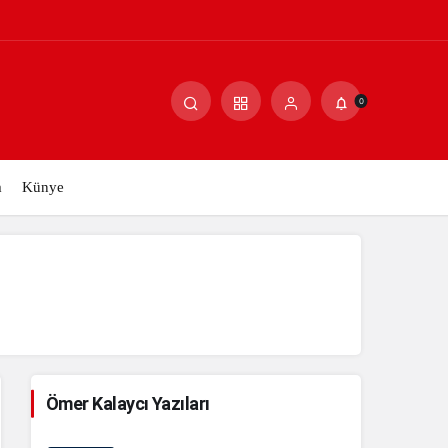
ERİ
Paylaş
Yorum Yap
0
m
Künye
Ömer Kalaycı Yazıları