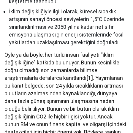
keşfetme taahhüdü.
İklim değişikliğiyle ilgili olarak, küresel sıcaklık
artışının sanayi öncesi seviyelerin 1,5°C üzerinde
sınırlandırılması ve 2050 yılına kadar net sıfır
emisyona ulaşmak için enerji sistemlerinde fosil
yakıtlardan uzaklaşılması gerektiğini doğruladı.
Öyle ya da böyle, her türlü insan faaliyeti “iklim
değişikliğine” katkıda bulunuyor. Bunun kesinlikle
doğru olmadığı son zamanlarda bilimsel
araştırmalarla defalarca kanıtlandı
[1]
. Yayımlanan
bu kanıt belgede, son 24 yılda sıcaklıkların artması
bulutların azalmasından kaynaklandığı, dünyaya
daha fazla güneş ışınımının ulaşmasına neden
olduğu belirtiliyor. Bunun ve bir bütün olarak iklim
değişikliğinin CO2 ile hiçbir ilgisi yoktur. Ancak
bunun BM ve onun finans kapital ve oligarşi içindeki
destekçileri için hiçbir önemi yok. Böylece, sapkın