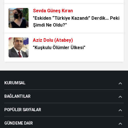
Siyasallaştırılan Bölücü Kürtçü Terör Örgütü ve
YARAMAZ!"
Ardındaki Güçler
Sevda Güneş Kıran
2 yıl önce
"Eskiden “Türkiye Kazandı” Derdik… Peki
Şimdi Ne Oldu?"
Türkiye’ye Yönelik Dış / İç Güvenlik Tehditleri
2 yıl önce
Aziz Dolu (Atabey)
"Kuşkulu Ölümler Ülkesi"
BÖLGESEL ÇATIŞMALAR ve TÜRKİYE
2 yıl önce
Ömer Çam
"Türkistan’da Düşen Son Yıldız Enver
KURUMSAL
Paşa’nın Ardından Bir Asrı Aşan
Sessizlik"
BAĞLANTILAR
Aziz Dolu (Atabey)
"Enver Paşa’nın Şehadet Yolculuğu"
POPÜLER SAYFALAR
GÜNDEME DAIR
Sevda Güneş Kıran