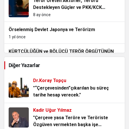
Terör Üreten Aktörler, Terörü
Destekleyen Güçler ve PKK/KCK
terörünün Siyasallaşması
8 ay önce
Örselenmiş Devlet Japonya ve Terörizm
1 yıl önce
KÜRTÇÜLÜĞÜN ve BÖLÜCÜ TERÖR ÖRGÜTÜNÜN
AVRUPA YAPILANMASI
Diğer Yazarlar
1 yıl önce
TERÖRİZM VE UYUŞTURUCU
Dr.Koray Topçu
1 yıl önce
"“Çerçevesinden”çıkarılan bu süreç
tarihe hesap verecek."
GÜVENLİK VE TERÖRİZM BAĞLAMINDA SIĞINMACI
POLİTİKASININ TÜRKİYE’YE OLASI ETKİLERİ
Kadir Uğur Yılmaz
2 yıl önce
"Çerçeve yasa Teröre ve Teröriste
Özgüven vermekten başka işe