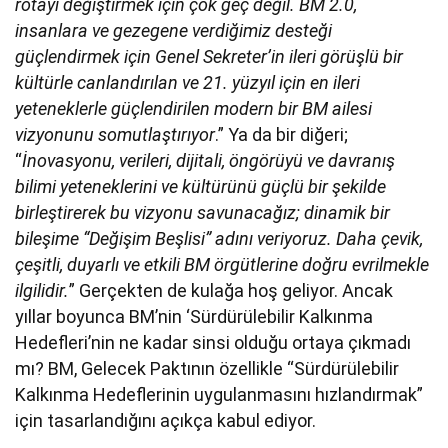
rotayı değiştirmek için çok geç değil. BM 2.0,
insanlara ve gezegene verdiğimiz desteği
güçlendirmek için Genel Sekreter’in ileri görüşlü bir
kültürle canlandırılan ve 21. yüzyıl için en ileri
yeteneklerle güçlendirilen modern bir BM ailesi
vizyonunu somutlaştırıyor
.” Ya da bir diğeri;
“
İnovasyonu, verileri, dijitali, öngörüyü ve davranış
bilimi yeteneklerini ve kültürünü güçlü bir şekilde
birleştirerek bu vizyonu savunacağız; dinamik bir
bileşime “Değişim Beşlisi” adını veriyoruz. Daha çevik,
çeşitli, duyarlı ve etkili BM örgütlerine doğru evrilmekle
ilgilidir.
” Gerçekten de kulağa hoş geliyor. Ancak
yıllar boyunca BM’nin ‘Sürdürülebilir Kalkınma
Hedefleri’nin ne kadar sinsi olduğu ortaya çıkmadı
mı? BM, Gelecek Paktının özellikle “Sürdürülebilir
Kalkınma Hedeflerinin uygulanmasını hızlandırmak”
için tasarlandığını açıkça kabul ediyor.