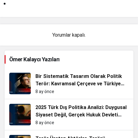
Yorumlar kapalı.
Ömer Kalaycı Yazıları
Bir Sistematik Tasarım Olarak Politik
Terör: Kavramsal Çerçeve ve Türkiye
Analizi
8 ay önce
2025 Türk Dış Politika Analizi: Duygusal
Siyaset Değil, Gerçek Hukuk Devleti
Olmalıyız.
8 ay önce