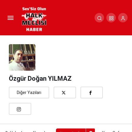
Yargı Sofrasında Derin Bağlar:
Bir Fotoğrafın Anlattıkları
Paylaş
Yorum Yap
Özgür Doğan YILMAZ
Diğer Yazıları