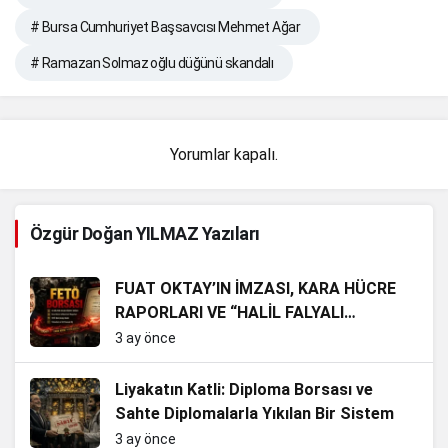
# Bursa Cumhuriyet Başsavcısı Mehmet Ağar
# Ramazan Solmaz oğlu düğünü skandalı
Yorumlar kapalı.
Özgür Doğan YILMAZ Yazıları
FUAT OKTAY’IN İMZASI, KARA HÜCRE
RAPORLARI VE “HALİL FALYALI
YAŞIYOR” DOSYASI BAĞLANTILARI
3 ay önce
Liyakatın Katli: Diploma Borsası ve
Sahte Diplomalarla Yıkılan Bir Sistem
3 ay önce