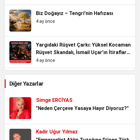
Biz Doğayız – Tengri’nin Hafızası
4 ay önce
Yargıdaki Rüşvet Çarkı: Yüksel Kocaman
Rüşvet Skandalı, İsmail Uçar’ın İtirafları,
HSK’nın Koruma Duvarı ve Basın Ayağı
4 ay önce
İddiaları
Bu ülkenin askeri var, polisi var; sen ne
Diğer Yazarlar
karışıyorsun!
4 ay önce
Simge ERCİYAS
Utanç Zinciri: Türk Bayrağına Saldırı
"Neden Çerçeve Yasaya Hayır Diyoruz?"
7 ay önce
Kadir Uğur Yılmaz
CHP’nin 2017 Mühürsüz Referandum
"Emperyalist Aklın Tuzağına Düşen Türk