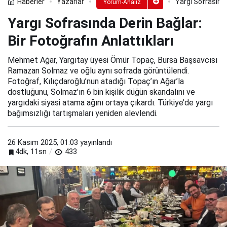
Haberler
Yazarlar
Yargı Sofrasında
Yorum-Analiz
Yargı Sofrasında Derin Bağlar:
Bir Fotoğrafın Anlattıkları
Mehmet Ağar, Yargıtay üyesi Ömür Topaç, Bursa Başsavcısı
Ramazan Solmaz ve oğlu aynı sofrada görüntülendi.
Fotoğraf, Kılıçdaroğlu’nun atadığı Topaç’ın Ağar’la
dostluğunu, Solmaz’ın 6 bin kişilik düğün skandalını ve
yargıdaki siyasi atama ağını ortaya çıkardı. Türkiye’de yargı
bağımsızlığı tartışmaları yeniden alevlendi.
26 Kasım 2025, 01:03
yayınlandı
4dk, 11sn
433