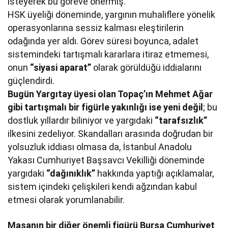
isteyerek bu göreve önermiş.
HSK üyeliği döneminde, yargının muhaliflere yönelik
operasyonlarına sessiz kalması eleştirilerin
odağında yer aldı. Görev süresi boyunca, adalet
sistemindeki tartışmalı kararlara itiraz etmemesi,
onun
“siyasi aparat”
olarak görüldüğü iddialarını
güçlendirdi.
Bugün Yargıtay üyesi olan Topaç’ın Mehmet Ağar
gibi tartışmalı bir figürle yakınlığı ise yeni değil
; bu
dostluk yıllardır biliniyor ve yargıdaki
“tarafsızlık”
ilkesini zedeliyor. Skandalları arasında doğrudan bir
yolsuzluk iddiası olmasa da, İstanbul Anadolu
Yakası Cumhuriyet Başsavcı Vekilliği döneminde
yargıdaki
“dağınıklık”
hakkında yaptığı açıklamalar,
sistem içindeki çelişkileri kendi ağzından kabul
etmesi olarak yorumlanabilir.
Masanın bir diğer önemli figürü Bursa Cumhuriyet