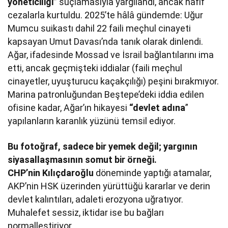
yöneticiliği”
suçlamasıyla yargılandı, ancak hafif
cezalarla kurtuldu. 2025’te hâlâ gündemde: Uğur
Mumcu suikastı dahil 22 faili meçhul cinayeti
kapsayan Umut Davası’nda tanık olarak dinlendi.
Ağar, ifadesinde Mossad ve İsrail bağlantılarını ima
etti, ancak geçmişteki iddialar (faili meçhul
cinayetler, uyuşturucu kaçakçılığı) peşini bırakmıyor.
Marina patronluğundan Beştepe’deki iddia edilen
ofisine kadar, Ağar’ın hikayesi
“devlet adına
”
yapılanların karanlık yüzünü temsil ediyor.
Bu fotoğraf, sadece bir yemek değil; yargının
siyasallaşmasının somut bir örneği.
CHP’nin Kılıçdaroğlu
döneminde yaptığı atamalar,
AKP’nin HSK üzerinden yürüttüğü kararlar ve derin
devlet kalıntıları, adaleti erozyona uğratıyor.
Muhalefet sessiz, iktidar ise bu bağları
normalleştiriyor.