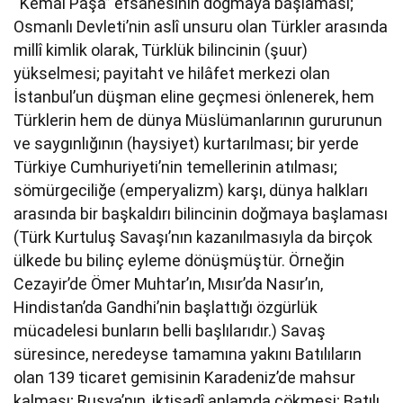
“Kemal Paşa” efsanesinin doğmaya başlaması;
Osmanlı Devleti’nin aslî unsuru olan Türkler arasında
millî kimlik olarak, Türklük bilincinin (şuur)
yükselmesi; payitaht ve hilâfet merkezi olan
İstanbul’un düşman eline geçmesi önlenerek, hem
Türklerin hem de dünya Müslümanlarının gururunun
ve saygınlığının (haysiyet) kurtarılması; bir yerde
Türkiye Cumhuriyeti’nin temellerinin atılması;
sömürgeciliğe (emperyalizm) karşı, dünya halkları
arasında bir başkaldırı bilincinin doğmaya başlaması
(Türk Kurtuluş Savaşı’nın kazanılmasıyla da birçok
ülkede bu bilinç eyleme dönüşmüştür. Örneğin
Cezayir’de Ömer Muhtar’ın, Mısır’da Nasır’ın,
Hindistan’da Gandhi’nin başlattığı özgürlük
mücadelesi bunların belli başlılarıdır.) Savaş
süresince, neredeyse tamamına yakını Batılıların
olan 139 ticaret gemisinin Karadeniz’de mahsur
kalması; Rusya’nın, iktisadî anlamda çökmesi; Batılı