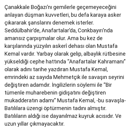
Çanakkale Boğazı’nı gemilerle geçemeyeceğini
anlayan düşman kuvvetleri, bu defa karaya asker
çıkararak şanslarını denemek isterler.
Seddülbahir’de, Anafartalar’da, Conkbayırı’nda
amansız çarpışmalar olur. Ama bu kez de
karşılarında yüzyılın askerî dehası olan Mustafa
Kemal vardır. Yarbay olarak gelip, albaylık rütbesine
yükseldiği cephe hattında “Anafartalar Kahramanı”
olarak adını tarihe yazdıran Mustafa Kemal,
emrindeki az sayıda Mehmetçik ile savaşın seyrini
değiştiren adamdır. İngilizlerin söylemi ile “Bir
tümenle muharebenin gidişatını değiştiren
mukadderatın adamı” Mustafa Kemal, -bu savaşla-
Batılılara üzengi öptürmenin tadını almıştır.
Batılıların aldığı ise dayanılmaz kuyruk acısıdır. Ve
uzun yıllar çıkmayacaktır.