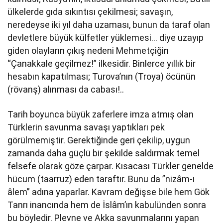
ülkelerde gıda sıkıntısı çekilmesi; savaşın,
neredeyse iki yıl daha uzaması, bunun da taraf olan
devletlere büyük külfetler yüklemesi… diye uzayıp
giden olayların çıkış nedeni Mehmetçiğin
“Çanakkale geçilmez!” ilkesidir. Binlerce yıllık bir
hesabın kapatılması; Turova’nın (Troya) öcünün
(rövanş) alınması da cabası!..
Tarih boyunca büyük zaferlere imza atmış olan
Türklerin savunma savaşı yaptıkları pek
görülmemiştir. Gerektiğinde geri çekilip, uygun
zamanda daha güçlü bir şekilde saldırmak temel
felsefe olarak göze çarpar. Kısacası Türkler genelde
hücum (taarruz) eden taraftır. Bunu da ”nizâm-ı
âlem” adına yaparlar. Kavram değişse bile hem Gök
Tanrı inancında hem de İslâm’ın kabulünden sonra
bu böyledir. Plevne ve Akka savunmalarını yapan