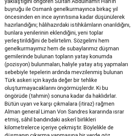
yaklaştığını öngören Sultan Abdülhamit Han’ın
buyruğu ile Osmanlı genelkurmayınca birkaç yıl
öncesinden en ince ayrıntısına kadar düşünülerek
hazırlandığını; hâlihazırdaki istihkâmların onarıldığını,
bunlara yenilerinin eklendiğini, yeni toplar
yerleştirildiğini de belirtelim. Sözgelimi hem
genelkurmayımız hem de subaylarımız düşman
gemilerinde bulunan topların yatay konumda
(pozisyon) bulunmaları, haliyle yatay atış yapmaları
sebebiyle tepelerin ardında mevzilenmiş bulunan
Türk askeri için kayda değer bir tehlike
oluşturmayacaklarını öngörmüşlerdir. Ki bu
öngörüde (tahmin) sonuna kadar da haklıdırlar.
Bütün uyarı ve karşı çıkmalara (itiraz) rağmen
Alman general Liman Von Sandres kararında ısrar
etmiş, sâhil bandındaki askerî birlikleri
kilometrelerce içeriye çekmiştir. Böylelikle de
düşmanın çıkarma yapmasına bir yerde göz