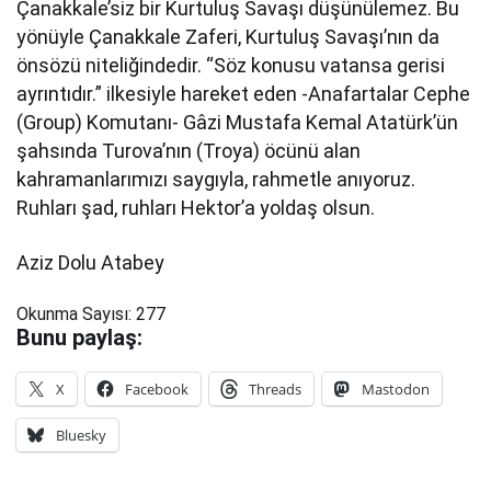
Çanakkale’siz bir Kurtuluş Savaşı düşünülemez. Bu
yönüyle Çanakkale Zaferi, Kurtuluş Savaşı’nın da
önsözü niteliğindedir. “Söz konusu vatansa gerisi
ayrıntıdır.” ilkesiyle hareket eden -Anafartalar Cephe
(Group) Komutanı- Gâzi Mustafa Kemal Atatürk’ün
şahsında Turova’nın (Troya) öcünü alan
kahramanlarımızı saygıyla, rahmetle anıyoruz.
Ruhları şad, ruhları Hektor’a yoldaş olsun.
Aziz Dolu Atabey
Okunma Sayısı:
277
Bunu paylaş:
X
Facebook
Threads
Mastodon
Bluesky