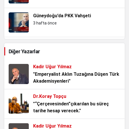
Güneydoğu’da PKK Vahşeti
3 hafta önce
Avşaroğlu Ömer Halisdemir
Diğer Yazarlar
3 hafta önce
Kadir Uğur Yılmaz
Türkiye’nin Çakalla Dansı
"Emperyalist Aklın Tuzağına Düşen Türk
Akademisyenleri"
4 hafta önce
Dr.Koray Topçu
Amerikan Çakalı
"“Çerçevesinden”çıkarılan bu süreç
4 hafta önce
tarihe hesap verecek."
Kadir Uğur Yılmaz