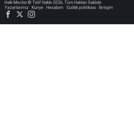
bakacak cesaret lazım"
Halk Meclisi © Telif Hakkı 2026, Tüm Hakları Saklıdır
Yazarlarımız
Künye
Hesabım
Gizlilik politikası
İletişim
Dr.Koray Topçu
"Bu mesele “mehmetçik” meselesi,
gerisi illüzyon"
Kadir Uğur Yılmaz
"SARÇED Hizmet On numara ama
Karşılama ve Hukuk Sıfır!"
Dr.Koray Topçu
"Töre, Türk, Türük’den bu yana dünyada
çok şey değişti."