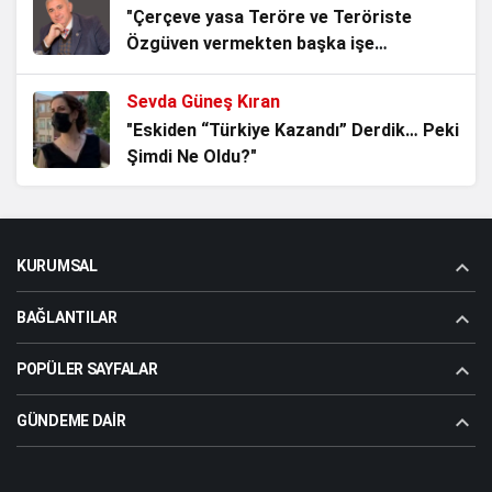
Dünyayı Türkçe Okuyalım
"Çerçeve yasa Teröre ve Teröriste
1 ay önce
Özgüven vermekten başka işe
YARAMAZ!"
Sevda Güneş Kıran
PKK ile mücadelede Uğur Mumcu
"Eskiden “Türkiye Kazandı” Derdik… Peki
ayrıntısı
Şimdi Ne Oldu?"
1 ay önce
Ömer Çam
Dincilik Belası
"Türkistan’da Düşen Son Yıldız Enver
2 ay önce
KURUMSAL
Paşa’nın Ardından Bir Asrı Aşan
Sessizlik"
BAĞLANTILAR
Sevda Güneş Kıran
"GAZİ BEKLETİLMEZ"
POPÜLER SAYFALAR
GÜNDEME DAIR
Dr.Koray Topçu
"Gazi Erdal Özdemir’in gözlerine