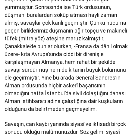
yummuştur. Sonrasında ise Türk ordusunun,
düşmanı buralardan söküp atması hayli zaman
almış; savaşlar çok kanlı geçmiştir. Çünkü hücuma
geçen birliklerimiz düşmanın ağır topçu ve makineli
tüfek (mitralyöz) ateşine maruz kalmıştır.
Çanakkale’de bunlar olurken, -Fransa da dâhil olmak
üzere- kıta Avrupa’sında ciddi bir direnişle
karşılaşmayan Almanya, hem rahat bir şekilde
savaşı sürdürmüş hem de kıtanın büyük bölümünü
ele geçirmiştir. Yine bu arada General Sandres’in
Alman ordusunda hiçbir askerî başarısının
olmadığını hatta İstanbul’da sivil dolaştığını dahası
Alman istihbaratı adına çalıştığına dair kuşkuların
olduğunu da belirtmeden geçmeyelim.
Savaşın, can kaybı yanında siyasî ve iktisadî birçok
sonucu olduğu malûmunuzdur. Söz gelimi siyasî