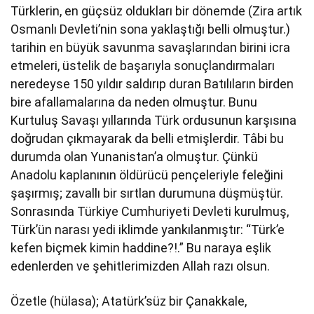
Türklerin, en güçsüz oldukları bir dönemde (Zira artık
Osmanlı Devleti’nin sona yaklaştığı belli olmuştur.)
tarihin en büyük savunma savaşlarından birini icra
etmeleri, üstelik de başarıyla sonuçlandırmaları
neredeyse 150 yıldır saldırıp duran Batılıların birden
bire afallamalarına da neden olmuştur. Bunu
Kurtuluş Savaşı yıllarında Türk ordusunun karşısına
doğrudan çıkmayarak da belli etmişlerdir. Tâbi bu
durumda olan Yunanistan’a olmuştur. Çünkü
Anadolu kaplanının öldürücü pençeleriyle feleğini
şaşırmış; zavallı bir sırtlan durumuna düşmüştür.
Sonrasında Türkiye Cumhuriyeti Devleti kurulmuş,
Türk’ün narası yedi iklimde yankılanmıştır: “Türk’e
kefen biçmek kimin haddine?!.” Bu naraya eşlik
edenlerden ve şehitlerimizden Allah razı olsun.
Özetle (hülasa); Atatürk’süz bir Çanakkale,