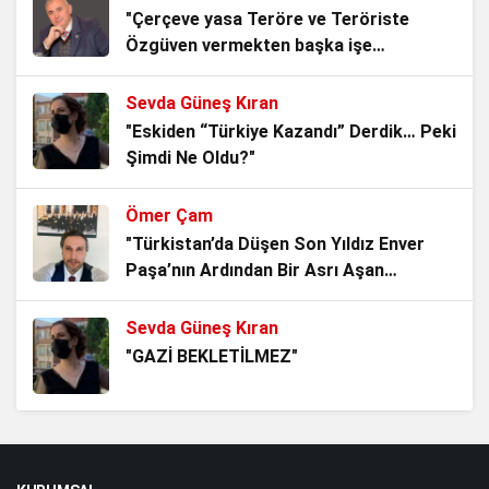
Avşaroğlu Ömer Halisdemir
"Çerçeve yasa Teröre ve Teröriste
Özgüven vermekten başka işe
3 hafta önce
YARAMAZ!"
Sevda Güneş Kıran
Türkiye’nin Çakalla Dansı
"Eskiden “Türkiye Kazandı” Derdik… Peki
4 hafta önce
Şimdi Ne Oldu?"
Ömer Çam
Amerikan Çakalı
"Türkistan’da Düşen Son Yıldız Enver
4 hafta önce
Paşa’nın Ardından Bir Asrı Aşan
Sessizlik"
Sevda Güneş Kıran
Dünyayı Türkçe Okuyalım
"GAZİ BEKLETİLMEZ"
1 ay önce
Dr.Koray Topçu
PKK ile mücadelede Uğur Mumcu
"Gazi Erdal Özdemir’in gözlerine
ayrıntısı