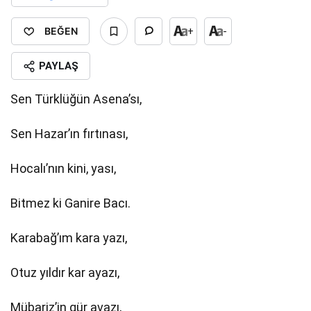
BEĞEN
+
-
PAYLAŞ
Sen Türklüğün Asena’sı,
Sen Hazar’ın fırtınası,
Hocalı’nın kini, yası,
Bitmez ki Ganire Bacı.
Karabağ’ım kara yazı,
Otuz yıldır kar ayazı,
Mübariz’in gür avazı,