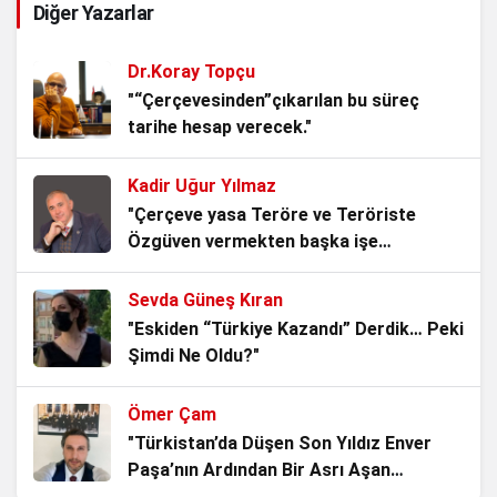
Diğer Yazarlar
3 hafta önce
Dr.Koray Topçu
Avşaroğlu Ömer Halisdemir
"“Çerçevesinden”çıkarılan bu süreç
tarihe hesap verecek."
3 hafta önce
Kadir Uğur Yılmaz
Türkiye’nin Çakalla Dansı
"Çerçeve yasa Teröre ve Teröriste
4 hafta önce
Özgüven vermekten başka işe
YARAMAZ!"
Sevda Güneş Kıran
Amerikan Çakalı
"Eskiden “Türkiye Kazandı” Derdik… Peki
4 hafta önce
Şimdi Ne Oldu?"
Ömer Çam
Dünyayı Türkçe Okuyalım
"Türkistan’da Düşen Son Yıldız Enver
1 ay önce
Paşa’nın Ardından Bir Asrı Aşan
Sessizlik"