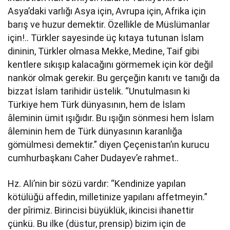
Asya’daki varlığı Asya için, Avrupa için, Afrika için
barış ve huzur demektir. Özellikle de Müslümanlar
için!.. Türkler sayesinde üç kıtaya tutunan İslam
dininin, Türkler olmasa Mekke, Medine, Taif gibi
kentlere sıkışıp kalacağını görmemek için kör değil
nankör olmak gerekir. Bu gerçeğin kanıtı ve tanığı da
bizzat İslam tarihidir üstelik. “Unutulmasın ki
Türkiye hem Türk dünyasının, hem de İslam
âleminin ümit ışığıdır. Bu ışığın sönmesi hem İslam
âleminin hem de Türk dünyasının karanlığa
gömülmesi demektir.” diyen Çeçenistan’ın kurucu
cumhurbaşkanı Caher Dudayev’e rahmet..
Hz. Ali’nin bir sözü vardır: “Kendinize yapılan
kötülüğü affedin, milletinize yapılanı affetmeyin.”
der pîrimiz. Birincisi büyüklük, ikincisi ihanettir
çünkü. Bu ilke (düstur, prensip) bizim için de