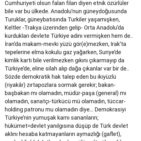
Cumhuriyeti olsun falan filan diyen etnik özürlüler
bile var bu ülkede. Anadolu’nun güneydoğusunda
Turuklar, güneybatısında Turkiler yaşamışken,
Keltler -Trakya üzerinden gelip- Orta Anadolu’da
kurdukları devlete Türkiye adını vermişken hem de..
İran’da makam-mevki yüzü gör(e)mezken, Irak’ta
tepelerine elma kokulu gaz yağarken, Suriye’de
kimlik kartı bile verilmezken gıkını çıkarmayıp da
Türkiye’de, eline silah alıp dağa çıkanlar var bir de..
Sözde demokratik hak talep eden bu ikiyüzlü
(riyakâr) zırtapozlara sormak gerekir; bakan-
başbakan mı olamadın, müdür-paşa (general) mı
olamadın, sanatçı-türkücü mü olamadın, tüccar-
holding patronu mu olamadın diye… Demokrasiyi
Türkiye’nin yumuşak karnı sananların;
hükümet=devlet yanılgısına düşüp de Türk devlet
aklını hesaba katmayanların aymazlığı (gaflet),