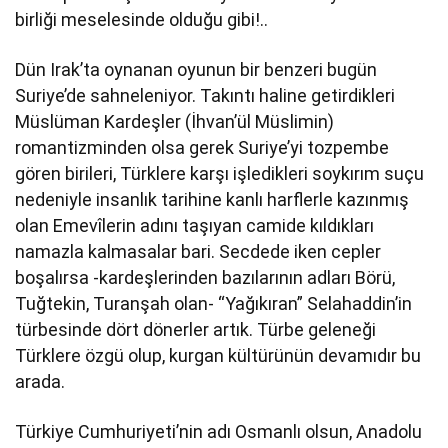
birliği meselesinde olduğu gibi!..
Dün Irak’ta oynanan oyunun bir benzeri bugün
Suriye’de sahneleniyor. Takıntı haline getirdikleri
Müslüman Kardeşler (İhvan’ül Müslimin)
romantizminden olsa gerek Suriye’yi tozpembe
gören birileri, Türklere karşı işledikleri soykırım suçu
nedeniyle insanlık tarihine kanlı harflerle kazınmış
olan Emevîlerin adını taşıyan camide kıldıkları
namazla kalmasalar bari. Secdede iken cepler
boşalırsa -kardeşlerinden bazılarının adları Börü,
Tuğtekin, Turanşah olan- “Yağıkıran” Selahaddin’in
türbesinde dört dönerler artık. Türbe geleneği
Türklere özgü olup, kurgan kültürünün devamıdır bu
arada.
Türkiye Cumhuriyeti’nin adı Osmanlı olsun, Anadolu