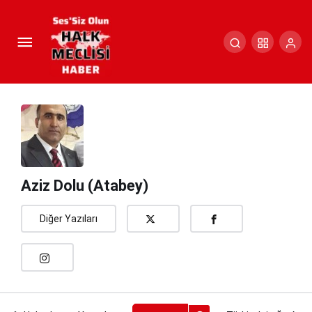
Türkiye’nin Ön Asya’daki Varlığı
Paylaş
Yorum Yap
Aziz Dolu (Atabey)
Diğer Yazıları