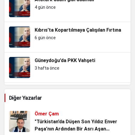
4 gün önce
Kıbrıs’ta Kopartılmaya Çalışılan Fırtına
6 gün önce
Güneydoğu’da PKK Vahşeti
3 hafta önce
Avşaroğlu Ömer Halisdemir
Diğer Yazarlar
3 hafta önce
Ömer Çam
Türkiye’nin Çakalla Dansı
"Türkistan’da Düşen Son Yıldız Enver
Paşa’nın Ardından Bir Asrı Aşan
4 hafta önce