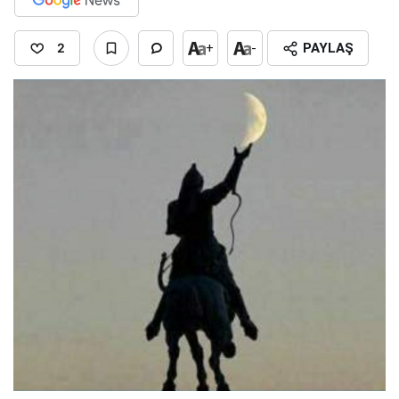
2
+
-
PAYLAŞ