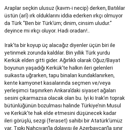
Araplar seçkin ulusuz (kavm-i necip) derken, Batılılar
üstün (arî) ırk olduklarını iddia ederken ırkçı olmuyor
da Türk “Ben bir Türk’üm; dinim, cinsim uludur.”
deyince mi ırkçı oluyor. Hadi oradan!..
Irak’ta bir koyup üç alacağız diyenler üçün biri ile
yetinmek zorunda kaldılar. Bin yıllık Türk yurdu
Kerkük elden gitti gider. Ağırlıklı olarak Oğuz/Bayat
boyunun yaşadığı Kerkük’te halkın ileri gelenleri
suikasta uğrarken, tapu binaları kundaklanırken,
kente kamyonet kasalarında seçmen ve/veya
yerleşimci taşınırken Ankara’daki siyaset ağaları
sesini çıkarmazsa olacak olan bu. İyi ki Irak’ın toprak
bütünlüğünün bozulması halinde Türkiye’nin Musul
ve Kerkük’te hak elde etmesini düşünecek kadar
ileri görüşlü, sezgi (feraset) sahibi bir Atatürk’ümüz
var. Tıpkı Nahçıvan’la dolayısı ile Azerbaycan’la sınır