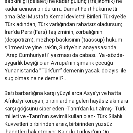
sapkınlığı (dalalet) ne kadar gülünç (trajikomik) ne
kadar acınası bir durum.. Damat Ferit hükümetti
ama Gâzi Mustafa Kemal devletti! Birileri Türkiye’de
Türk adından, Türk varlığından rahatsız oladursun;
İran’da Pers (Fars) faşizminin, zorbalığının
(despotizm), mezhep baskısının (taassup) hüküm
sürmesi ve yine Irak’ın, Suriye’nin anayasasında
“Arap Cumhuriyeti” yazması da cabası.. Ya -sözde-
uygarlık beşiği olan Avrupa’nın şımarık çocuğu
Yunanistan’da “Türk’üm” demenin yasak, dolayısı ile
suç olmasına ne demeli?..
Batı barbarlığına karşı yüzyıllarca Asya’yı ve hatta
Afrika’yı koruyan, birbiri ardına gelen hayâsız akınlara
karşı göğsünü siper eden -Tanrı’dan kut almış- Türk
milleti ve -Tanrı’nın sevimli kulları olan- Türk Silahlı
Kuvvetleri birbirinden arsız, birbirinden yüzsüz
ihanetleri hak etmiyor. Kaldı ki Türkiye’nin Ön