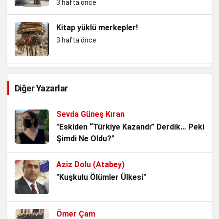
3 hafta önce
Kitap yüklü merkepler!
3 hafta önce
Kemalizm’in En Büyük Sınavı: Adını
Diğer Yazarlar
Taşımak mı, Ruhunu Yaşatmak mı?
4 hafta önce
Sevda Güneş Kıran
Noter Çilesi, Makamı alan kendisini
"Eskiden “Türkiye Kazandı” Derdik… Peki
Hukukun Üstünde Görüyor.
Şimdi Ne Oldu?"
1 ay önce
Aziz Dolu (Atabey)
Vesayetin Kurumsallaşması “ideal
"Kuşkulu Ölümler Ülkesi"
iktidarlar ideal toplum yaratamaz!”
1 ay önce
Ömer Çam