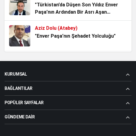
Denize hakim olan, istikbaline hakim
"Türkistan’da Düşen Son Yıldız Enver
olur!
Paşa’nın Ardından Bir Asrı Aşan
1 ay önce
Sessizlik"
Aziz Dolu (Atabey)
Zamanı Aşan Bir Yemin: Kerbela’dan
"Enver Paşa’nın Şehadet Yolculuğu"
Bugüne Adalet Nöbeti
1 ay önce
Sevda Güneş Kıran
DERİN DEVLET MASALIYLA MİLLETİ
"GAZİ BEKLETİLMEZ"
KORKUTTULAR
KURUMSAL
1 ay önce
BAĞLANTILAR
Dr.Koray Topçu
"Gazi Erdal Özdemir’in gözlerine
POPÜLER SAYFALAR
bakacak cesaret lazım"
GÜNDEME DAIR
Aziz Dolu (Atabey)
"Atatürk adam gibi adamdır"