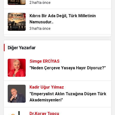
2 hafta önce
Kıbrıs Bir Ada Değil, Türk Milletinin
Namusudur..
3 hafta önce
Enkazdan Zirvelere, Bir Cumhuriyet
Diğer Yazarlar
Evladının Hikâyesi.
3 hafta önce
Simge ERCİYAS
Kurtuluş Savaşı’nı Tartıştırmak, Tarihle
"Neden Çerçeve Yasaya Hayır Diyoruz?"
Kavga Etmektir!
1 ay önce
Kadir Uğur Yılmaz
Mavi Vatanın Kilidi, Kuzey Kıbrıs Türk
"Emperyalist Aklın Tuzağına Düşen Türk
Cumhuriyeti..
Akademisyenleri"
1 ay önce
Dr.Koray Topçu