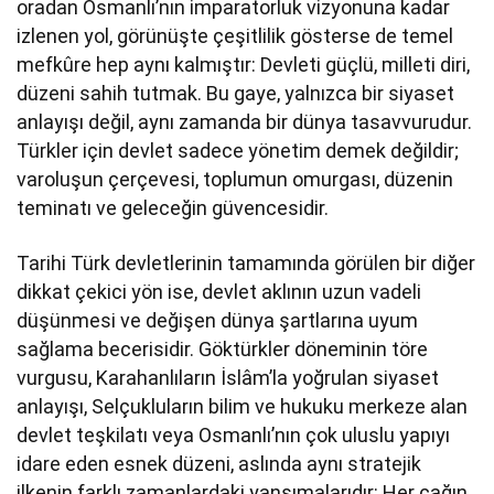
oradan Osmanlı’nın imparatorluk vizyonuna kadar
izlenen yol, görünüşte çeşitlilik gösterse de temel
mefkûre hep aynı kalmıştır: Devleti güçlü, milleti diri,
düzeni sahih tutmak. Bu gaye, yalnızca bir siyaset
anlayışı değil, aynı zamanda bir dünya tasavvurudur.
Türkler için devlet sadece yönetim demek değildir;
varoluşun çerçevesi, toplumun omurgası, düzenin
teminatı ve geleceğin güvencesidir.
Tarihi Türk devletlerinin tamamında görülen bir diğer
dikkat çekici yön ise, devlet aklının uzun vadeli
düşünmesi ve değişen dünya şartlarına uyum
sağlama becerisidir. Göktürkler döneminin töre
vurgusu, Karahanlıların İslâm’la yoğrulan siyaset
anlayışı, Selçukluların bilim ve hukuku merkeze alan
devlet teşkilatı veya Osmanlı’nın çok uluslu yapıyı
idare eden esnek düzeni, aslında aynı stratejik
ilkenin farklı zamanlardaki yansımalarıdır: Her çağın