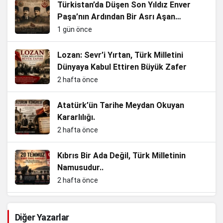
Türkistan’da Düşen Son Yıldız Enver
Paşa’nın Ardından Bir Asrı Aşan
Sessizlik
1 gün önce
Lozan: Sevr’i Yırtan, Türk Milletini
Dünyaya Kabul Ettiren Büyük Zafer
2 hafta önce
Atatürk’ün Tarihe Meydan Okuyan
Kararlılığı.
2 hafta önce
Kıbrıs Bir Ada Değil, Türk Milletinin
Namusudur..
2 hafta önce
Enkazdan Zirvelere, Bir Cumhuriyet
Diğer Yazarlar
Evladının Hikâyesi.