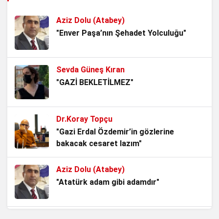
3 hafta önce
Aziz Dolu (Atabey)
Kurtuluş Savaşı’nı Tartıştırmak, Tarihle
"Enver Paşa’nın Şehadet Yolculuğu"
Kavga Etmektir!
4 hafta önce
Sevda Güneş Kıran
Mavi Vatanın Kilidi, Kuzey Kıbrıs Türk
"GAZİ BEKLETİLMEZ"
Cumhuriyeti..
1 ay önce
Dr.Koray Topçu
Milleti Yaşat ki Devlet Yaşasın, Türk
"Gazi Erdal Özdemir’in gözlerine
Milletinin Alın Terine Nefes Lazım!
bakacak cesaret lazım"
2 ay önce
Aziz Dolu (Atabey)
Bankalar Kazanırken Türk Milleti Neden
"Atatürk adam gibi adamdır"
Kaybediyor?
2 ay önce
Aziz Dolu (Atabey)