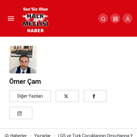
LGS ve Türk Çocuklarının
Omuzlarına Yüklenen Ağır Yük!
Paylaş
Yorum Yap
Ömer Çam
Diğer Yazıları
Haberler
Yazarlar
LGS ve Türk Çocuklarının Omuzlarına Yük