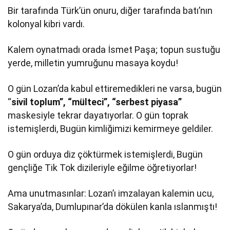
Bir tarafında Türk’ün onuru, diğer tarafında batı’nın
kolonyal kibri vardı.
Kalem oynatmadı orada İsmet Paşa; topun sustuğu
yerde, milletin yumruğunu masaya koydu!
O gün Lozan’da kabul ettiremedikleri ne varsa, bugün
“
sivil toplum”, “mülteci”, “serbest piyasa”
maskesiyle tekrar dayatıyorlar. O gün toprak
istemişlerdi, Bugün kimliğimizi kemirmeye geldiler.
O gün orduya diz çöktürmek istemişlerdi, Bugün
gençliğe Tik Tok dizileriyle eğilme öğretiyorlar!
Ama unutmasınlar: Lozan’ı imzalayan kalemin ucu,
Sakarya’da, Dumlupınar’da dökülen kanla ıslanmıştı!