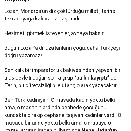
Lozan, Mondros’un diz çöktürdüğü milleti, tarihe
tekrar ayağa kaldıran anlaşmadır!
Hezimeti görmek isteyenler, aynaya baksın…
Bugün Lozan’a dil uzatanların çoğu, daha Türkçeyi
doğru yazamaz!
Sen kalk bir imparatorluk bakiyesinden yepyeni bir
ulus devleti doğur, sonra çıkıp “
bu bir kayıptı”
de.
Tarih, bu cüretsizliği bile utanç olarak yazacaktır.
Ben Türk kadınıyım. O masada kadın yoktu belki
ama, o masanın ardında cephede çocuğunu
kundakta bırakıp cephane taşıyan kadınlar vardı. O
masada bir anne yoktu belki ama, o masaya o
imzayı attıran iradenin ilhamında
Nene Hatun’un,