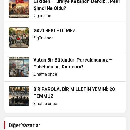
Eskiden “Türkiye Kazandı” Derdik… Peki
Şimdi Ne Oldu?
2 gün önce
GAZİ BEKLETİLMEZ
5 gün önce
Vatan Bir Bütündür, Parçalanamaz –
Tabelada mı, Ruhta mı?
2 hafta önce
BİR PAROLA, BİR MİLLETİN YEMİNİ: 20
TEMMUZ
3 hafta önce
Güvenpark’ta Üşüyen Gaziler, Aslında
Diğer Yazarlar
Milletin Vicdanıdır