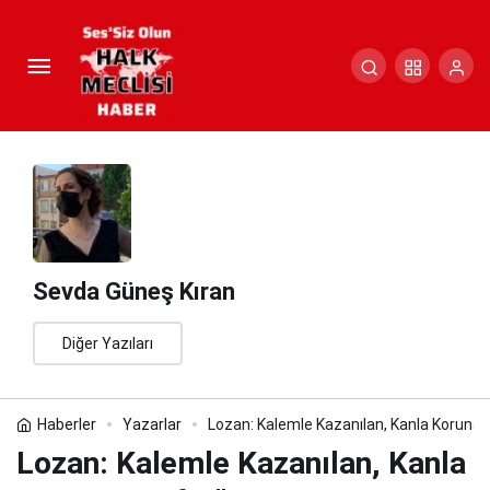
Lozan: Kalemle Kazanılan, Kanla
Korunan Zafer”
Paylaş
Yorum Yap
Sevda Güneş Kıran
Diğer Yazıları
Haberler
Yazarlar
Lozan: Kalemle Kazanılan, Kanla Korunan
Lozan: Kalemle Kazanılan, Kanla