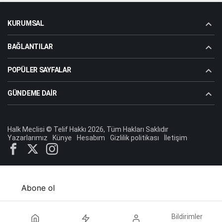
Aziz Dolu (Atabey)
Madımak’ın Dumanı Hâlâ Tütüyor
"Enver Paşa’nın Şehadet Yolculuğu"
1 ay önce
KURUMSAL
BAĞLANTILAR
Dr.Koray Topçu
"Gazi Erdal Özdemir’in gözlerine
POPÜLER SAYFALAR
bakacak cesaret lazım"
GÜNDEME DAIR
Aziz Dolu (Atabey)
"Atatürk adam gibi adamdır"
Halk Meclisi © Telif Hakkı 2026, Tüm Hakları Saklıdır
Yazarlarımız
Künye
Hesabım
Gizlilik politikası
İletişim
Aziz Dolu (Atabey)
"Kıbrıs’ta Kopartılmaya Çalışılan Fırtına"
Abone ol
Dr.Koray Topçu
"Bu mesele “mehmetçik” meselesi,
Bildirimler