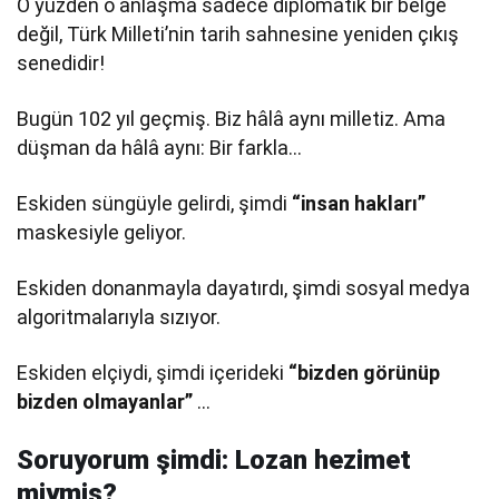
O yüzden o anlaşma sadece diplomatik bir belge
değil, Türk Milleti’nin tarih sahnesine yeniden çıkış
senedidir!
Bugün 102 yıl geçmiş. Biz hâlâ aynı milletiz. Ama
düşman da hâlâ aynı: Bir farkla…
Eskiden süngüyle gelirdi, şimdi
“insan hakları”
maskesiyle geliyor.
Eskiden donanmayla dayatırdı, şimdi sosyal medya
algoritmalarıyla sızıyor.
Eskiden elçiydi, şimdi içerideki
“bizden görünüp
bizden olmayanlar”
…
Soruyorum şimdi: Lozan hezimet
miymiş?