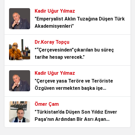
3 hafta önce
Kadir Uğur Yılmaz
15 Temmuz: Milletin İradesi, Devletin
"Emperyalist Aklın Tuzağına Düşen Türk
Namusu
Akademisyenleri"
4 hafta önce
Dr.Koray Topçu
Kadından Korkanlar
"“Çerçevesinden”çıkarılan bu süreç
4 hafta önce
tarihe hesap verecek."
Kadir Uğur Yılmaz
Srebrenitsa: Gölgesine Basılan İnsanlık
"Çerçeve yasa Teröre ve Teröriste
4 hafta önce
Özgüven vermekten başka işe
YARAMAZ!"
Ömer Çam
Belediye Misiniz, Devlet mi
"Türkistan’da Düşen Son Yıldız Enver
Kuruyorsunuz?
Paşa’nın Ardından Bir Asrı Aşan
1 ay önce
Sessizlik"