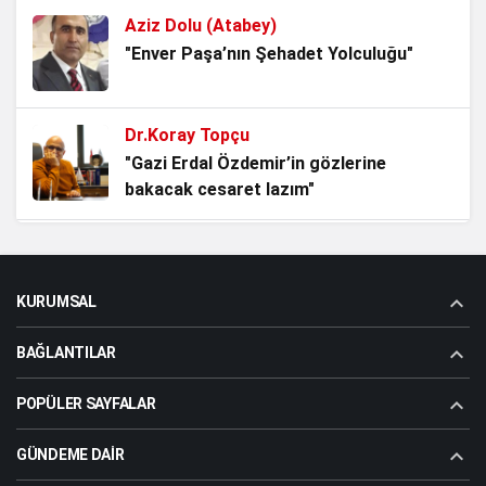
Aziz Dolu (Atabey)
Srebrenitsa: Gölgesine Basılan İnsanlık
"Enver Paşa’nın Şehadet Yolculuğu"
4 hafta önce
Dr.Koray Topçu
Belediye Misiniz, Devlet mi
"Gazi Erdal Özdemir’in gözlerine
Kuruyorsunuz?
bakacak cesaret lazım"
1 ay önce
Aziz Dolu (Atabey)
Madımak’ın Dumanı Hâlâ Tütüyor
"Atatürk adam gibi adamdır"
1 ay önce
KURUMSAL
BAĞLANTILAR
Aziz Dolu (Atabey)
"Kıbrıs’ta Kopartılmaya Çalışılan Fırtına"
POPÜLER SAYFALAR
GÜNDEME DAIR
Dr.Koray Topçu