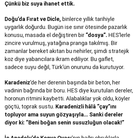
Çünkü biz suya ihanet ettik.
Doğu’da Fırat ve Dicle,
binlerce yıllık tarihiyle
uygarlık doğurdu. Bugün ise sınır ötesinde pazarlık
konusu, masada el değiştiren bir
“dosya”.
HES’lerle
zincire vurulmuş, yatağına pranga takılmış. Bir
zamanlar bereket akıtan bu nehirler, şimdi stratejik
koz diye yabancılara ikram ediliyor. Bu gaflet,
sadece suyu değil, Türk’ün onurunu da kurutuyor.
Karadeniz
’de her derenin başında bir beton, her
vadinin bağrında bir boru. HES diye kurutulan dereler,
horonun ritmini kaybetti. Alabalıklar yok oldu, köyler
göçtü, toprak sustu.
Karadenizli hâlâ “çay”ını
topluyor ama suyun gözyaşıyla… Sanki dereler
diyor ki: “Beni boğan senin susuzluğun olacak!”
İç Anadolu’da Konya Ovası
’nın bağrı obruklarla