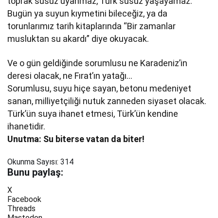
toprak susuz uyanmaz, Türk susuz yaşayamaz.
Bugün ya suyun kıymetini bileceğiz, ya da
torunlarımız tarih kitaplarında “Bir zamanlar
musluktan su akardı” diye okuyacak.
Ve o gün geldiğinde sorumlusu ne Karadeniz’in
deresi olacak, ne Fırat’ın yatağı…
Sorumlusu, suyu hiçe sayan, betonu medeniyet
sanan, milliyetçiliği nutuk zanneden siyaset olacak.
Türk’ün suya ihanet etmesi, Türk’ün kendine
ihanetidir.
Unutma: Su biterse vatan da biter!
Okunma Sayısı:
314
Bunu paylaş:
X
Facebook
Threads
Mastodon