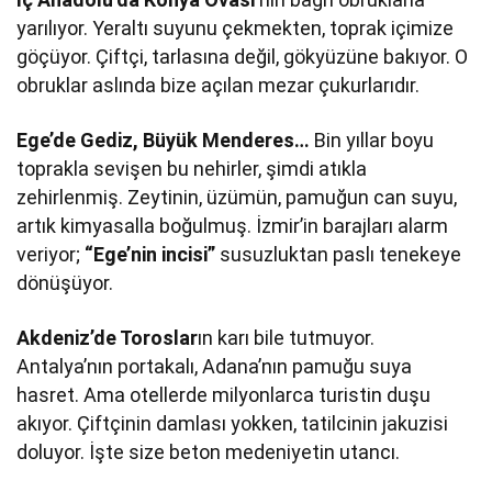
yarılıyor. Yeraltı suyunu çekmekten, toprak içimize
göçüyor. Çiftçi, tarlasına değil, gökyüzüne bakıyor. O
obruklar aslında bize açılan mezar çukurlarıdır.
Ege’de Gediz, Büyük Menderes…
Bin yıllar boyu
toprakla sevişen bu nehirler, şimdi atıkla
zehirlenmiş. Zeytinin, üzümün, pamuğun can suyu,
artık kimyasalla boğulmuş. İzmir’in barajları alarm
veriyor;
“Ege’nin incisi”
susuzluktan paslı tenekeye
dönüşüyor.
Akdeniz’de Toroslar
ın karı bile tutmuyor.
Antalya’nın portakalı, Adana’nın pamuğu suya
hasret. Ama otellerde milyonlarca turistin duşu
akıyor. Çiftçinin damlası yokken, tatilcinin jakuzisi
doluyor. İşte size beton medeniyetin utancı.