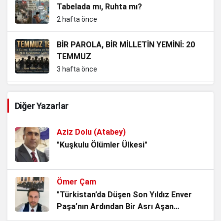
Tabelada mı, Ruhta mı?
2 hafta önce
BİR PAROLA, BİR MİLLETİN YEMİNİ: 20
TEMMUZ
3 hafta önce
Güvenpark’ta Üşüyen Gaziler, Aslında
Diğer Yazarlar
Milletin Vicdanıdır
3 hafta önce
Aziz Dolu (Atabey)
15 Temmuz: Milletin İradesi, Devletin
"Kuşkulu Ölümler Ülkesi"
Namusu
3 hafta önce
Ömer Çam
Kadından Korkanlar
"Türkistan’da Düşen Son Yıldız Enver
Paşa’nın Ardından Bir Asrı Aşan
4 hafta önce
Sessizlik"