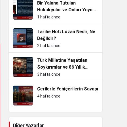
Bir Yalana Tutulan
Hukukçular ve Onları Yayan
Yaverler Halkı Aldatmaktan
1 hafta önce
Vazgeçin
Tarihe Not: Lozan Nedir, Ne
Değildir?
2 hafta önce
Türk Milletine Yaşatılan
Soykırımlar ve 86 Yıllık
Hesaplaşma
3 hafta önce
Çerilerle Yeniçerilerin Savaşı
4 hafta önce
Slav kardeşliğini koruma ve
Nazizm ile mücadele…
Diğer Yazarlar