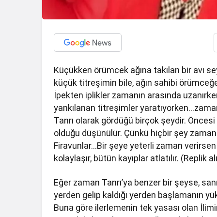
Küçükken örümcek ağına takılan bir avı se
küçük titreşimin bile, ağın sahibi örümceğe,
İpekten iplikler zamanın arasında uzanırk
yankılanan titreşimler yaratıyorken…zaman
Tanrı olarak gördüğü birçok şeydir. Önces
olduğu düşünülür. Çünkü hiçbir şey zaman
Firavunlar…Bir şeye yeterli zaman verirsen 
kolaylaşır, bütün kayıplar atlatılır. (Replik al
Eğer zaman Tanrı’ya benzer bir şeyse, sanı
yerden gelip kaldığı yerden başlamanın yüks
Buna göre ilerlemenin tek yasası olan İlim