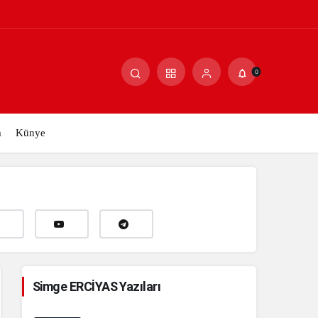
Paylaş
Yorum Yap
0
m
Künye
Simge ERCİYAS Yazıları