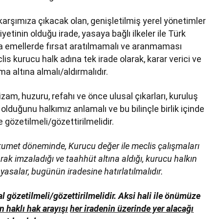
arşımıza çıkacak olan, genişletilmiş yerel yönetimler
etinin olduğu irade, yasaya bağlı ilkeler ile Türk
ka emellerde fırsat aratılmamalı ve aranmaması
is kurucu halk adına tek irade olarak, karar verici ve
uma altına almalı/aldırmalıdır.
am, huzuru, refahı ve önce ulusal çıkarları, kuruluş
lduğunu halkımız anlamalı ve bu bilinçle birlik içinde
e gözetilmeli/gözettirilmelidir.
ükumet döneminde, Kurucu değer ile meclis çalışmaları
ak imzaladığı ve taahhüt altına aldığı, kurucu halkın
yasalar, bugünün iradesine hatırlatılmalıdır.
l gözetilmeli/gözettirilmelidir. Aksi hali ile önümüze
n haklı hak arayışı
her iradenin üzerinde yer alacağı