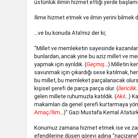
üstünlük ilimin hizmet ettiği yerde başlam
İlime hizmet etmek ve ilmin yerini bilmek d
…ve bu konuda Ata’mız der ki;
“Millet ve memleketin sayesinde kazanılan rü
bunlardan, ancak yine bu aziz millet ve 
yapmak için ayrıldık. (
Geçmiş
…) Milletin k
savunmak için çıkardığı sese katılmak, her 
bu millet, bu memleket parçalanacak olursa
kişisel şerefi de parça parça olur. (
İlericilik
gelen millete ruhumuzla katıldık. (
Akıl
…) Ka
makamları da genel şerefi kurtarmaya yöne
Amaç/İlim
…)” Gazi Mustafa Kemal Atatürk- 
Konumuz zamana hizmet etmek ise ve za
efendilerine düşen görevi adına ‘‘naçizane