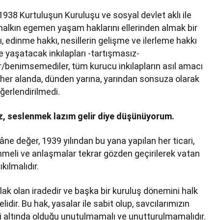
938 Kurtuluşun Kuruluşu ve sosyal devlet aklı ile
alkın egemen yaşam haklarını ellerinden almak bir
, edinme hakkı, nesillerin gelişme ve ilerleme hakkı
de yaşatacak inkılapları -tartışmasız-
benimsemediler, tüm kurucu inkılapların asıl amacı
 her alanda, dünden yarına, yarından sonsuza olarak
ğerlendirilmedi.
z, seslenmek lazım gelir diye düşünüyorum.
e değer, 1939 yılından bu yana yapılan her ticari,
enmeli ve anlaşmalar tekrar gözden geçirilerek vatan
kılmalıdır.
lak olan iradedir ve başka bir kuruluş dönemini halk
dir. Bu hak, yasalar ile sabit olup, savcılarımızın
mi altında olduğu unutulmamalı ve unutturulmamalıdır.