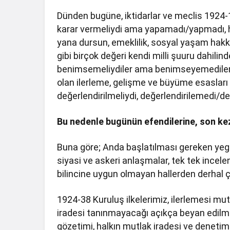
Dünden bugüne, iktidarlar ve meclis 1924-1
karar vermeliydi ama yapamadı/yapmadı, h
yana dursun, emeklilik, sosyal yaşam hakkı
gibi birçok değeri kendi milli şuuru dahilin
benimsemeliydiler ama benimseyemediler/
olan ilerleme, gelişme ve büyüme esasları
değerlendirilmeliydi, değerlendirilemedi/de
Bu nedenle bugünün efendilerine, son ke
Buna göre; Anda başlatılması gereken yegân
siyasi ve askeri anlaşmalar, tek tek incel
bilincine uygun olmayan hallerden derhal çı
1924-38 Kuruluş ilkelerimiz, ilerlemesi mut
iradesi tanınmayacağı açıkça beyan edilmeli
gözetimi, halkın mutlak iradesi ve deneti