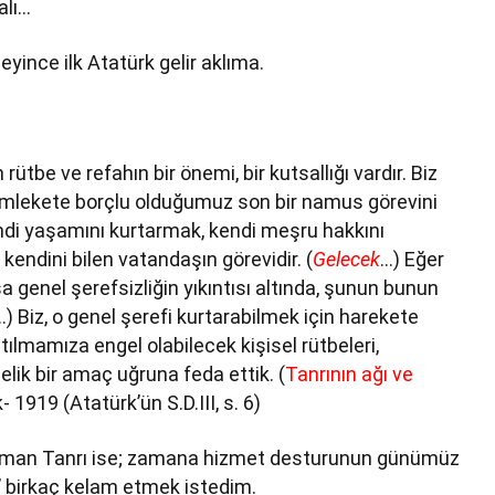
alı…
eyince ilk Atatürk gelir aklıma.
tbe ve refahın bir önemi, bir kutsallığı vardır. Biz
memlekete borçlu olduğumuz son bir namus görevini
endi yaşamını kurtarmak, kendi meşru hakkını
kendini bilen vatandaşın görevidir. (
Gelecek
…) Eğer
 genel şerefsizliğin yıkıntısı altında, şunun bunun
…) Biz, o genel şerefi kurtarabilmek için harekete
tılmamıza engel olabilecek kişisel rütbeleri,
lik bir amaç uğruna feda ettik. (
Tanrının ağı ve
1919 (Atatürk’ün S.D.III, s. 6)
man Tanrı ise; zamana hizmet desturunun günümüz
’’ birkaç kelam etmek istedim.