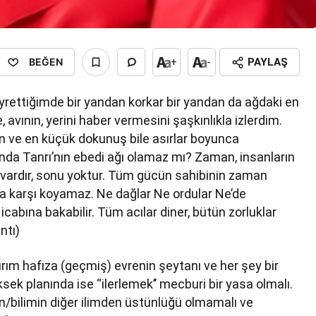
BEĞEN
+
-
PAYLAŞ
yrettiğimde bir yandan korkar bir yandan da ağdaki en
 avının, yerini haber vermesini şaşkınlıkla izlerdim.
en ve en küçük dokunuş bile asırlar boyunca
da Tanrı’nın ebedi ağı olamaz mı? Zaman, insanların
i vardır, sonu yoktur. Tüm gücün sahibinin zaman
a karşı koyamaz. Ne dağlar Ne ordular Ne’de
icabına bakabilir. Tüm acılar diner, bütün zorluklar
ıntı)
rım hafıza (geçmiş) evrenin şeytanı ve her şey bir
ek planında ise ‘‘ilerlemek’’ mecburi bir yasa olmalı.
in/bilimin diğer ilimden üstünlüğü olmamalı ve