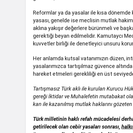
Reformlar ya da yasalar ile kısa dönemde k
yasası, genelde ise meclisin mutlak hakimiy
aklına yakışır değerlere bürünmeli ve baş
gerektiği beyan edilmelidir. Kamutaycı Mecl
kuvvetler birliği ile denetleyici unsuru kor
Her anlamda kutsal vatanımızın düzen, intiz
yasalarımızca tartışılmaz güvence altında o
hareket etmeleri gerekliliği en üst seviyed
Tartışmasız Türk aklı ile kurulan Kurucu H
gereği İktidar ve Muhalefetin mutabakat olar
kan ile kazanılmış mutlak haklarını gözeten 
Türk milletinin haklı refah mücadelesi derha
getirilecek olan cebir yasaları sonrası,
halkı