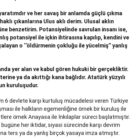
 yaratımdır ve her savaş bir anlamda güçlü çıkma
haklı çıkanlarına Ulus aklı derim. Ulusal aklın
ne benzetirim. Potansiyelinde savrulan insanı ise,
ş potansiyel ile içkin ihtirasına kapılıp, kendini ve
rçalayan o ‘‘öldürmenin çokluğu ile yücelmiş’’ yanlış
nda yer alan ve kabul gören hukuki bir gerçekliktir.
terine ya da akıttığı kana bağlıdır. Atatürk yüzyılı
un kuruluşudur.
m 6 devlete karşı kurtuluş mücadelesi veren Türkiye
ası ile halkların egemenliğine örnek bir kuruluş ile
etlere örnek Anayasa ile İnkılaplar süreci başlatmıştır.
 bugüne her iktidar, siyasi sürecinde karşı devrim
rına ters ya da yanlış birçok yasaya imza atmıştır.