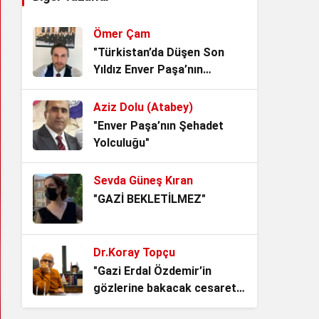
Yersen
4 hafta önce
Ömer Çam
TBMM’nin Yok Hükmü
"Türkistan’da Düşen Son
1 ay önce
Yıldız Enver Paşa’nın
Ardından Bir Asrı Aşan
Sessizlik"
Aziz Dolu (Atabey)
AKP’li Başkan Tek Bir
"Enver Paşa’nın Şehadet
Demeci ile 6 Anayasa
Yolculuğu"
Maddesini Çiğnedi.
3 ay önce
Sevda Güneş Kıran
Bu, Düzen ile Düzülenin
"GAZİ BEKLETİLMEZ"
oyunu! Akademik Rapor
3 ay önce
Dr.Koray Topçu
ALMAN VAKIFLARI VE GİZLİ
"Gazi Erdal Özdemir’in
AJANDALARI
gözlerine bakacak cesaret
3 ay önce
lazım"