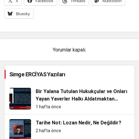
X
Facebook
Threads
Mastodon
Bluesky
Yorumlar kapalı.
Simge ERCİYAS Yazıları
Bir Yalana Tutulan Hukukçular ve Onları
Yayan Yaverler Halkı Aldatmaktan
Vazgeçin
1 hafta önce
Tarihe Not: Lozan Nedir, Ne Değildir?
2 hafta önce