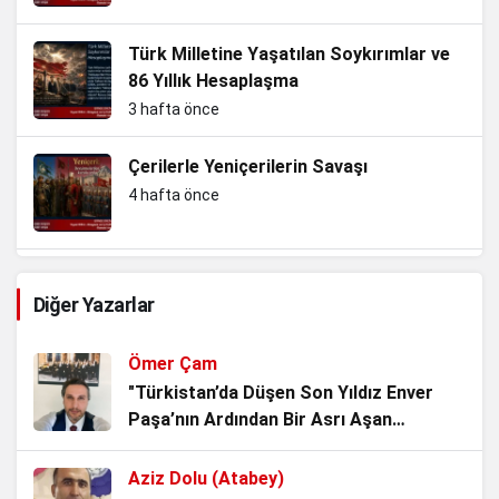
Türk Milletine Yaşatılan Soykırımlar ve
86 Yıllık Hesaplaşma
3 hafta önce
Çerilerle Yeniçerilerin Savaşı
4 hafta önce
Slav kardeşliğini koruma ve Nazizm ile
Diğer Yazarlar
mücadele…Yersen
4 hafta önce
Ömer Çam
TBMM’nin Yok Hükmü
"Türkistan’da Düşen Son Yıldız Enver
Paşa’nın Ardından Bir Asrı Aşan
1 ay önce
Sessizlik"
Aziz Dolu (Atabey)