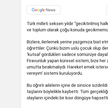
Türk milleti seksen yıldır “geciktirilmiş ha
ve toplum olarak çoğu konuda gecikmemiz, b
Bizlere, ilerlemek yerine yazgımıza biat e
öğrettiler. Çünkü bizim uslu çocuk olup den
‘kutsal’ gördükleri sadece sömürüye dayalı 
Firavunluk yapan küresel sistem, bize her z
umutta bırakmalıydı. Hareket emek istersen
vereyim’ sistemi kuruluyordu.
Bu öğreti ailelerin içine de sinsice sızdırıld
taşlarını böylelikle kaybetti. Tüm gerçekliğ
olayların içindeki bir kısır döngüye hapsetti