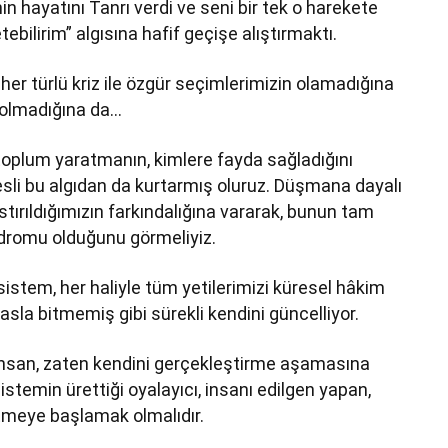
in hayatını Tanrı verdi ve seni bir tek o harekete
etebilirim” algısına hafif geçişe alıştırmaktı.
, her türlü kriz ile özgür seçimlerimizin olamadığına
 olmadığına da…
ir toplum yaratmanın, kimlere fayda sağladığını
li bu algıdan da kurtarmış oluruz. Düşmana dayalı
stırıldığımızın farkındalığına vararak, bunun tam
ndromu olduğunu görmeliyiz.
sistem, her haliyle tüm yetilerimizi küresel hâkim
 asla bitmemiş gibi sürekli kendini güncelliyor.
ir insan, zaten kendini gerçekleştirme aşamasına
temin ürettiği oyalayıcı, insanı edilgen yapan,
 etmeye başlamak olmalıdır.