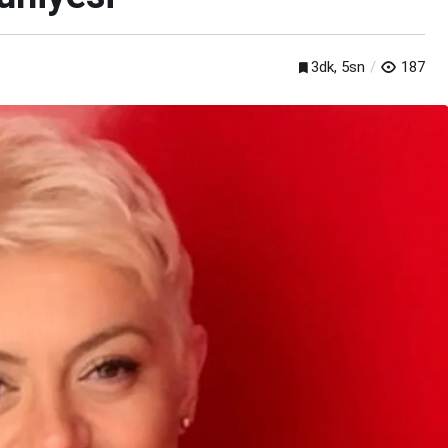
3dk, 5sn
187