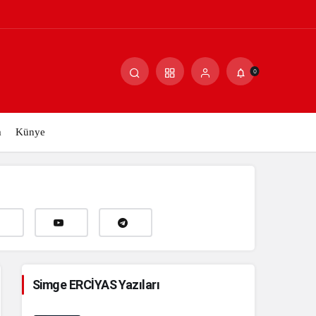
Paylaş
Yorum Yap
0
m
Künye
Simge ERCİYAS Yazıları