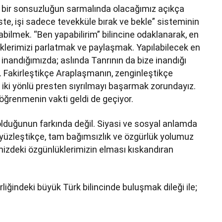
n bir sonsuzluğun sarmalında olacağımız açıkça
te, işi sadece tevekküle bırak ve bekle” sisteminin
abilmek. “Ben yapabilirim” bilincine odaklanarak, en
eklerimizi parlatmak ve paylaşmak. Yapılabilecek en
nandığımızda; aslında Tanrının da bize inandığı
 Fakirleştikçe Araplaşmanın, zenginleştikçe
 iki yönlü presten sıyrılmayı başarmak zorundayız.
 öğrenmenin vakti geldi de geçiyor.
 olduğunun farkında değil. Siyasi ve sosyal anlamda
yüzleştikçe, tam bağımsızlık ve özgürlük yolumuz
mizdeki özgünlüklerimizin elması kıskandıran
birliğindeki büyük Türk bilincinde buluşmak dileği ile;