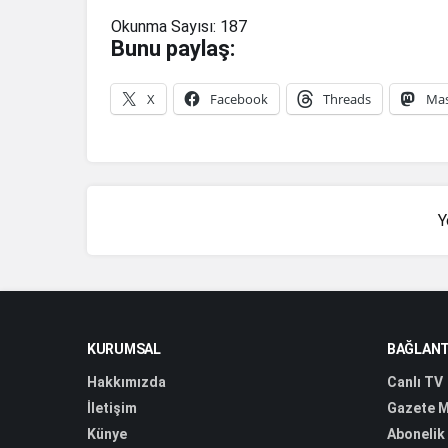
Okunma Sayısı:
187
Bunu paylaş:
X
Facebook
Threads
Ma
Y
KURUMSAL
BAĞLANT
Hakkımızda
Canlı TV
İletişim
Gazete M
Künye
Abonelik