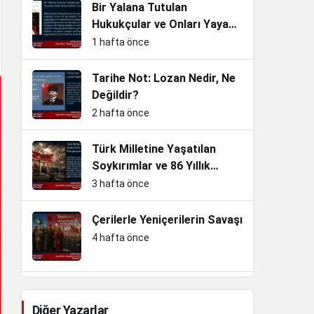
Bir Yalana Tutulan
Hukukçular ve Onları Yayan
Yaverler Halkı Aldatmaktan
1 hafta önce
Vazgeçin
Tarihe Not: Lozan Nedir, Ne
Değildir?
2 hafta önce
Türk Milletine Yaşatılan
Soykırımlar ve 86 Yıllık
Hesaplaşma
3 hafta önce
Çerilerle Yeniçerilerin Savaşı
4 hafta önce
Slav kardeşliğini koruma ve
Nazizm ile mücadele…
Diğer Yazarlar