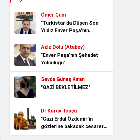
Yersen
4 hafta önce
Ömer Çam
TBMM’nin Yok Hükmü
"Türkistan’da Düşen Son
1 ay önce
Yıldız Enver Paşa’nın
Ardından Bir Asrı Aşan
Sessizlik"
Aziz Dolu (Atabey)
AKP’li Başkan Tek Bir
"Enver Paşa’nın Şehadet
Demeci ile 6 Anayasa
Yolculuğu"
Maddesini Çiğnedi.
3 ay önce
Sevda Güneş Kıran
Bu, Düzen ile Düzülenin
"GAZİ BEKLETİLMEZ"
oyunu! Akademik Rapor
3 ay önce
Dr.Koray Topçu
ALMAN VAKIFLARI VE GİZLİ
"Gazi Erdal Özdemir’in
AJANDALARI
gözlerine bakacak cesaret
3 ay önce
lazım"