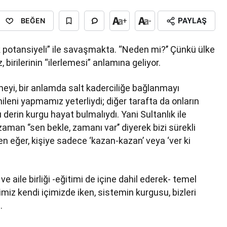
BEĞEN
+
-
PAYLAŞ
lk potansiyeli” ile savaşmakta. ‘‘Neden mi?’’ Çünkü ülke
irilerinin “ilerlemesi” anlamına geliyor.
tmeyi, bir anlamda salt kaderciliğe bağlanmayı
ileni yapmamız yeterliydi; diğer tarafta da onların
derin kurgu hayat bulmalıydı. Yani Sultanlık ile
aman ‘’sen bekle, zamanı var’’ diyerek bizi sürekli
 eğer, kişiye sadece ‘kazan-kazan’ veya ‘ver ki
ı ve aile birliği -eğitimi de içine dahil ederek- temel
imiz kendi içimizde iken, sistemin kurgusu, bizleri
.