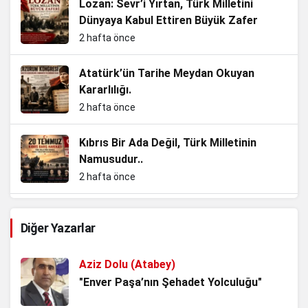
Lozan: Sevr’i Yırtan, Türk Milletini
Dünyaya Kabul Ettiren Büyük Zafer
2 hafta önce
Atatürk’ün Tarihe Meydan Okuyan
Kararlılığı.
2 hafta önce
Kıbrıs Bir Ada Değil, Türk Milletinin
Namusudur..
2 hafta önce
Enkazdan Zirvelere, Bir Cumhuriyet
Diğer Yazarlar
Evladının Hikâyesi.
3 hafta önce
Aziz Dolu (Atabey)
Kurtuluş Savaşı’nı Tartıştırmak, Tarihle
"Enver Paşa’nın Şehadet Yolculuğu"
Kavga Etmektir!