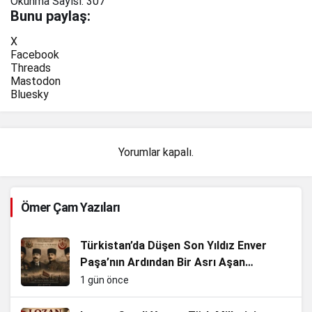
Okunma Sayısı:
307
Bunu paylaş:
X
Facebook
Threads
Mastodon
Bluesky
Yorumlar kapalı.
Ömer Çam Yazıları
Türkistan’da Düşen Son Yıldız Enver
Paşa’nın Ardından Bir Asrı Aşan
Sessizlik
1 gün önce