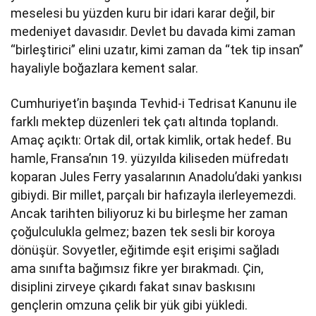
meselesi bu yüzden kuru bir idari karar değil, bir
medeniyet davasıdır. Devlet bu davada kimi zaman
“birleştirici” elini uzatır, kimi zaman da “tek tip insan”
hayaliyle boğazlara kement salar.
Cumhuriyet’in başında Tevhid-i Tedrisat Kanunu ile
farklı mektep düzenleri tek çatı altında toplandı.
Amaç açıktı: Ortak dil, ortak kimlik, ortak hedef. Bu
hamle, Fransa’nın 19. yüzyılda kiliseden müfredatı
koparan Jules Ferry yasalarının Anadolu’daki yankısı
gibiydi. Bir millet, parçalı bir hafızayla ilerleyemezdi.
Ancak tarihten biliyoruz ki bu birleşme her zaman
çoğulculukla gelmez; bazen tek sesli bir koroya
dönüşür. Sovyetler, eğitimde eşit erişimi sağladı
ama sınıfta bağımsız fikre yer bırakmadı. Çin,
disiplini zirveye çıkardı fakat sınav baskısını
gençlerin omzuna çelik bir yük gibi yükledi.