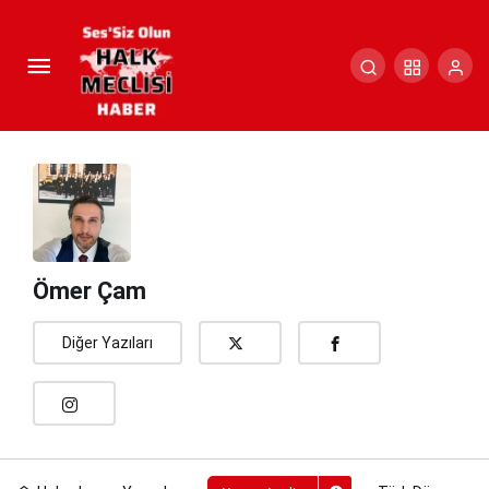
Türk Dünyasının Yeniden
Doğuşu…
Paylaş
Yorum Yap
Ömer Çam
Diğer Yazıları