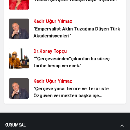
Kavga Etmektir!
1 ay önce
Kadir Uğur Yılmaz
Mavi Vatanın Kilidi, Kuzey Kıbrıs Türk
"Emperyalist Aklın Tuzağına Düşen Türk
Cumhuriyeti..
Akademisyenleri"
1 ay önce
Dr.Koray Topçu
Milleti Yaşat ki Devlet Yaşasın, Türk
"“Çerçevesinden”çıkarılan bu süreç
Milletinin Alın Terine Nefes Lazım!
tarihe hesap verecek."
2 ay önce
Kadir Uğur Yılmaz
Bankalar Kazanırken Türk Milleti Neden
"Çerçeve yasa Teröre ve Teröriste
Kaybediyor?
Özgüven vermekten başka işe
2 ay önce
YARAMAZ!"
Sevda Güneş Kıran
LGS ve Türk Çocuklarının Omuzlarına
"Eskiden “Türkiye Kazandı” Derdik… Peki
Yüklenen Ağır Yük!
KURUMSAL
Şimdi Ne Oldu?"