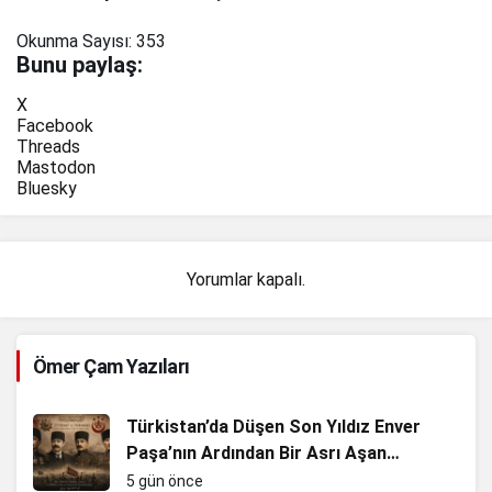
Okunma Sayısı:
353
Bunu paylaş:
X
Facebook
Threads
Mastodon
Bluesky
Yorumlar kapalı.
Ömer Çam Yazıları
Türkistan’da Düşen Son Yıldız Enver
Paşa’nın Ardından Bir Asrı Aşan
Sessizlik
5 gün önce