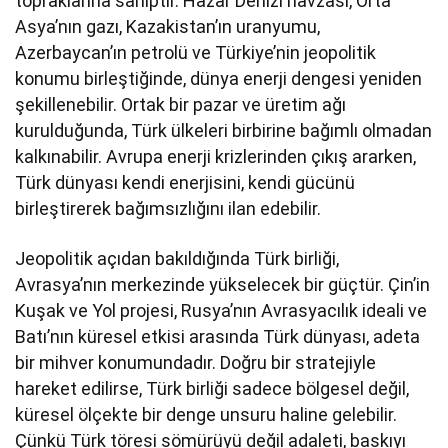
topraklarına sahiptir. Hazar Denizi havzası, Orta
Asya’nın gazı, Kazakistan’ın uranyumu,
Azerbaycan’ın petrolü ve Türkiye’nin jeopolitik
konumu birleştiğinde, dünya enerji dengesi yeniden
şekillenebilir. Ortak bir pazar ve üretim ağı
kurulduğunda, Türk ülkeleri birbirine bağımlı olmadan
kalkınabilir. Avrupa enerji krizlerinden çıkış ararken,
Türk dünyası kendi enerjisini, kendi gücünü
birleştirerek bağımsızlığını ilan edebilir.
Jeopolitik açıdan bakıldığında Türk birliği,
Avrasya’nın merkezinde yükselecek bir güçtür. Çin’in
Kuşak ve Yol projesi, Rusya’nın Avrasyacılık ideali ve
Batı’nın küresel etkisi arasında Türk dünyası, adeta
bir mihver konumundadır. Doğru bir stratejiyle
hareket edilirse, Türk birliği sadece bölgesel değil,
küresel ölçekte bir denge unsuru haline gelebilir.
Çünkü Türk töresi sömürüyü değil adaleti, baskıyı