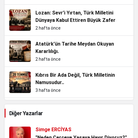
Lozan: Sevr’i Yırtan, Türk Milletini
Dünyaya Kabul Ettiren Büyük Zafer
2 hafta önce
Atatürk’ün Tarihe Meydan Okuyan
Kararlılığı.
2 hafta önce
Kıbrıs Bir Ada Değil, Türk Milletinin
Namusudur..
3 hafta önce
Enkazdan Zirvelere, Bir Cumhuriyet
Diğer Yazarlar
Evladının Hikâyesi.
3 hafta önce
Simge ERCİYAS
Kurtuluş Savaşı’nı Tartıştırmak, Tarihle
"Neden Çerçeve Yasaya Hayır Diyoruz?"