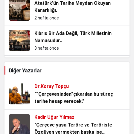
Atatürk’ün Tarihe Meydan Okuyan
Kararlılığı.
2 hafta önce
Kıbrıs Bir Ada Değil, Türk Milletinin
Namusudur..
3 hafta önce
Enkazdan Zirvelere, Bir Cumhuriyet
Diğer Yazarlar
Evladının Hikâyesi.
3 hafta önce
Dr.Koray Topçu
Kurtuluş Savaşı’nı Tartıştırmak, Tarihle
"“Çerçevesinden”çıkarılan bu süreç
Kavga Etmektir!
tarihe hesap verecek."
4 hafta önce
Kadir Uğur Yılmaz
Mavi Vatanın Kilidi, Kuzey Kıbrıs Türk
"Çerçeve yasa Teröre ve Teröriste
Cumhuriyeti..
Özgüven vermekten başka işe