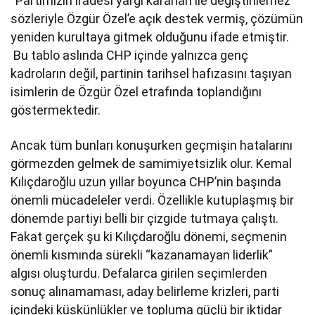
“Partimizin iradesi yargı kararları ile değiştirilemez”
sözleriyle Özgür Özel’e açık destek vermiş, çözümün
yeniden kurultaya gitmek olduğunu ifade etmiştir.
Bu tablo aslında CHP içinde yalnızca genç
kadroların değil, partinin tarihsel hafızasını taşıyan
isimlerin de Özgür Özel etrafında toplandığını
göstermektedir.
Ancak tüm bunları konuşurken geçmişin hatalarını
görmezden gelmek de samimiyetsizlik olur. Kemal
Kılıçdaroğlu uzun yıllar boyunca CHP’nin başında
önemli mücadeleler verdi. Özellikle kutuplaşmış bir
dönemde partiyi belli bir çizgide tutmaya çalıştı.
Fakat gerçek şu ki Kılıçdaroğlu dönemi, seçmenin
önemli kısmında sürekli “kazanamayan liderlik”
algısı oluşturdu. Defalarca girilen seçimlerden
sonuç alınamaması, aday belirleme krizleri, parti
içindeki küskünlükler ve topluma güçlü bir iktidar