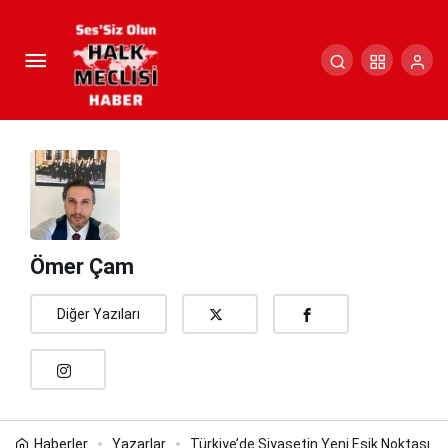
Türkiye’de Siyasetin Yeni Eşik
Noktası…
Paylaş
Yorum Yap
Ömer Çam
Diğer Yazıları
Haberler
Yazarlar
Türkiye’de Siyasetin Yeni Eşik Noktası…