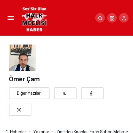
Zincirleri Kıranlar: Fatih Sultan
Mehmet’ten Mustafa Kemal Atatürk’e..
Paylaş
Yorum Yap
Ömer Çam
Diğer Yazıları
Haberler
Yazarlar
Zincirleri Kıranlar: Fatih Sultan Mehmet