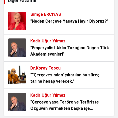
Diğer Yazarlar
Evladının Hikâyesi.
3 hafta önce
Simge ERCİYAS
Kurtuluş Savaşı’nı Tartıştırmak, Tarihle
"Neden Çerçeve Yasaya Hayır Diyoruz?"
Kavga Etmektir!
1 ay önce
Kadir Uğur Yılmaz
Mavi Vatanın Kilidi, Kuzey Kıbrıs Türk
"Emperyalist Aklın Tuzağına Düşen Türk
Cumhuriyeti..
Akademisyenleri"
1 ay önce
Dr.Koray Topçu
Milleti Yaşat ki Devlet Yaşasın, Türk
"“Çerçevesinden”çıkarılan bu süreç
Milletinin Alın Terine Nefes Lazım!
tarihe hesap verecek."
2 ay önce
Kadir Uğur Yılmaz
Bankalar Kazanırken Türk Milleti Neden
"Çerçeve yasa Teröre ve Teröriste
Kaybediyor?
Özgüven vermekten başka işe
2 ay önce
YARAMAZ!"