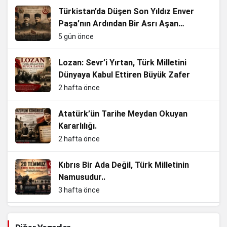
Türkistan’da Düşen Son Yıldız Enver
Paşa’nın Ardından Bir Asrı Aşan
Sessizlik
5 gün önce
Lozan: Sevr’i Yırtan, Türk Milletini
Dünyaya Kabul Ettiren Büyük Zafer
2 hafta önce
Atatürk’ün Tarihe Meydan Okuyan
Kararlılığı.
2 hafta önce
Kıbrıs Bir Ada Değil, Türk Milletinin
Namusudur..
3 hafta önce
Enkazdan Zirvelere, Bir Cumhuriyet