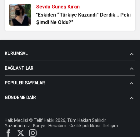
Sevda Güneş Kıran
Bu, Düzen ile Düzülenin oyunu! Akademik
"Eskiden “Türkiye Kazandı” Derdik… Peki
Rapor
Şimdi Ne Oldu?"
3 ay önce
Ömer Çam
ALMAN VAKIFLARI VE GİZLİ
"Türkistan’da Düşen Son Yıldız Enver
AJANDALARI
KURUMSAL
Paşa’nın Ardından Bir Asrı Aşan
3 ay önce
Sessizlik"
BAĞLANTILAR
Aziz Dolu (Atabey)
"Enver Paşa’nın Şehadet Yolculuğu"
POPÜLER SAYFALAR
GÜNDEME DAIR
Sevda Güneş Kıran
"GAZİ BEKLETİLMEZ"
Halk Meclisi © Telif Hakkı 2026, Tüm Hakları Saklıdır
Yazarlarımız
Künye
Hesabım
Gizlilik politikası
İletişim
Dr.Koray Topçu