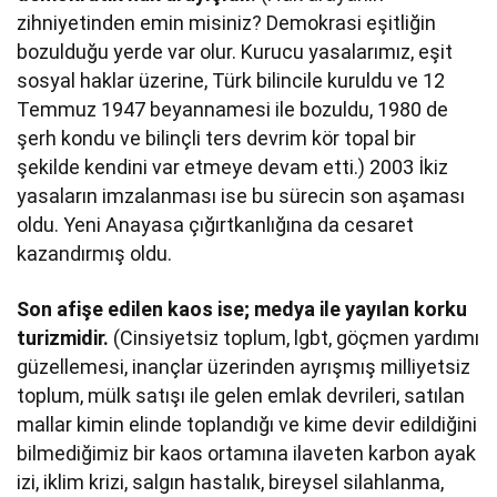
zihniyetinden emin misiniz? Demokrasi eşitliğin
bozulduğu yerde var olur. Kurucu yasalarımız, eşit
sosyal haklar üzerine, Türk bilincile kuruldu ve 12
Temmuz 1947 beyannamesi ile bozuldu, 1980 de
şerh kondu ve bilinçli ters devrim kör topal bir
şekilde kendini var etmeye devam etti.) 2003 İkiz
yasaların imzalanması ise bu sürecin son aşaması
oldu. Yeni Anayasa çığırtkanlığına da cesaret
kazandırmış oldu.
Son afişe edilen kaos ise; medya ile yayılan korku
turizmidir.
(Cinsiyetsiz toplum, lgbt, göçmen yardımı
güzellemesi, inançlar üzerinden ayrışmış milliyetsiz
toplum, mülk satışı ile gelen emlak devrileri, satılan
mallar kimin elinde toplandığı ve kime devir edildiğini
bilmediğimiz bir kaos ortamına ilaveten karbon ayak
izi, iklim krizi, salgın hastalık, bireysel silahlanma,