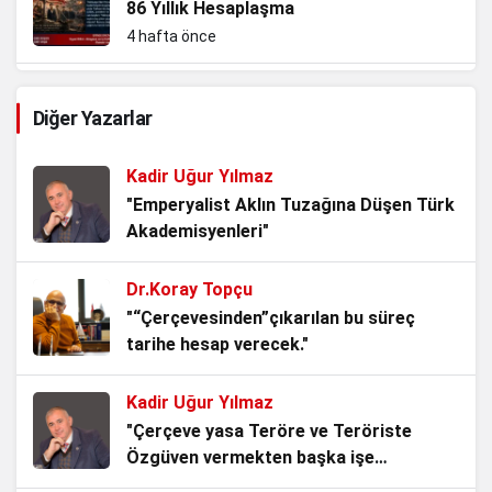
86 Yıllık Hesaplaşma
4 hafta önce
Çerilerle Yeniçerilerin Savaşı
Diğer Yazarlar
4 hafta önce
Kadir Uğur Yılmaz
Slav kardeşliğini koruma ve Nazizm ile
"Emperyalist Aklın Tuzağına Düşen Türk
mücadele…Yersen
Akademisyenleri"
1 ay önce
Dr.Koray Topçu
TBMM’nin Yok Hükmü
"“Çerçevesinden”çıkarılan bu süreç
1 ay önce
tarihe hesap verecek."
Kadir Uğur Yılmaz
AKP’li Başkan Tek Bir Demeci ile 6
"Çerçeve yasa Teröre ve Teröriste
Anayasa Maddesini Çiğnedi.
Özgüven vermekten başka işe
3 ay önce
YARAMAZ!"