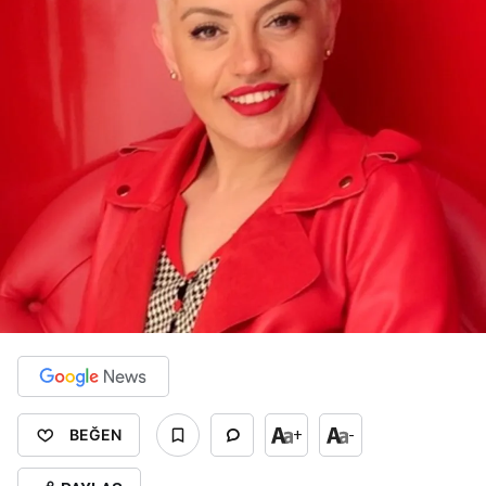
BEĞEN
+
-