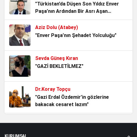
TBMM’nin Yok Hükmü
"Türkistan’da Düşen Son Yıldız Enver
Paşa’nın Ardından Bir Asrı Aşan
1 ay önce
Sessizlik"
Aziz Dolu (Atabey)
AKP’li Başkan Tek Bir Demeci ile 6
"Enver Paşa’nın Şehadet Yolculuğu"
Anayasa Maddesini Çiğnedi.
3 ay önce
Sevda Güneş Kıran
Bu, Düzen ile Düzülenin oyunu! Akademik
"GAZİ BEKLETİLMEZ"
Rapor
3 ay önce
Dr.Koray Topçu
ALMAN VAKIFLARI VE GİZLİ
"Gazi Erdal Özdemir’in gözlerine
AJANDALARI
bakacak cesaret lazım"
3 ay önce
Aziz Dolu (Atabey)
İran, BAE’de bulunan bulut tohumlama
"Atatürk adam gibi adamdır"
tesisini vurdu. Aselsan Projeyi devir mi
KURUMSAL