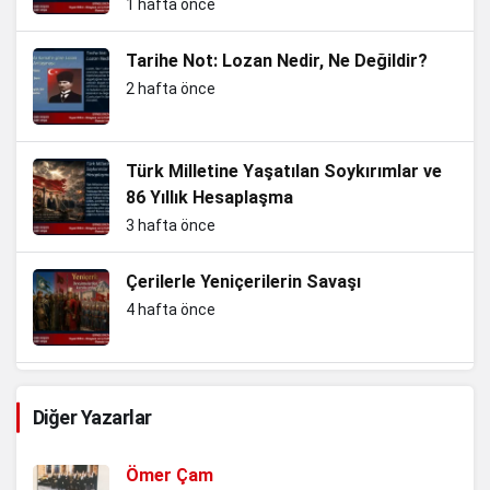
Vazgeçin
1 hafta önce
Tarihe Not: Lozan Nedir, Ne Değildir?
2 hafta önce
Türk Milletine Yaşatılan Soykırımlar ve
86 Yıllık Hesaplaşma
3 hafta önce
Çerilerle Yeniçerilerin Savaşı
4 hafta önce
Slav kardeşliğini koruma ve Nazizm ile
Diğer Yazarlar
mücadele…Yersen
4 hafta önce
Ömer Çam