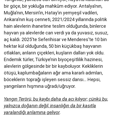
bir göçe, bir yokluğa mahkûm ediyor. Antalya’nın,
Muğla’nın, Mersin’in, Hatay’ın yemyeşil vadileri,
Ankara’nın kuş cenneti, 2021/2024 yıllarında politik
hain alevlerin ihanetine teslim olduğunda, binlerce
hayvan ya alevlerde can verdi ya da yuvasız, susuz,
aç kaldı. 2025’te Seferihisar ve Menderes’te 10 bin
hektar kül olduğunda, 50 bin küçükbaş hayvanın
otlakları, arıların çiçekleri, kuşların dalları yok oldu.
Endemik türler, Türkiye’nin biyoçeşitlilik hazinesi,
alevlerin gölgesinde bir bir kayboluyor. Kekliklerin
ötüşü, kaplumbağaların ağır ama kararlı adımları,
böceklerin toprağı işleyen sessiz dansı… Hepsi,
yangınların hışmına uğradı/uğruyor.
Yangın Terörü, bu kaybı daha da acı kılıyor; çünkü bu,
yalnızca doğanın değil, insanlığın da bir kasıtla
yaralandığı anlamına geliyor
.