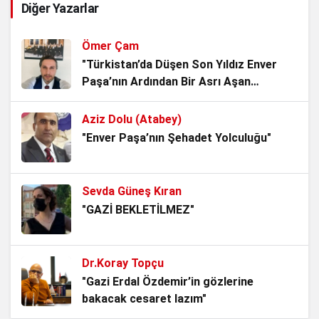
Diğer Yazarlar
mücadele…Yersen
4 hafta önce
Ömer Çam
TBMM’nin Yok Hükmü
"Türkistan’da Düşen Son Yıldız Enver
Paşa’nın Ardından Bir Asrı Aşan
1 ay önce
Sessizlik"
Aziz Dolu (Atabey)
AKP’li Başkan Tek Bir Demeci ile 6
"Enver Paşa’nın Şehadet Yolculuğu"
Anayasa Maddesini Çiğnedi.
3 ay önce
Sevda Güneş Kıran
Bu, Düzen ile Düzülenin oyunu! Akademik
"GAZİ BEKLETİLMEZ"
Rapor
3 ay önce
Dr.Koray Topçu
ALMAN VAKIFLARI VE GİZLİ
"Gazi Erdal Özdemir’in gözlerine
AJANDALARI
bakacak cesaret lazım"
3 ay önce