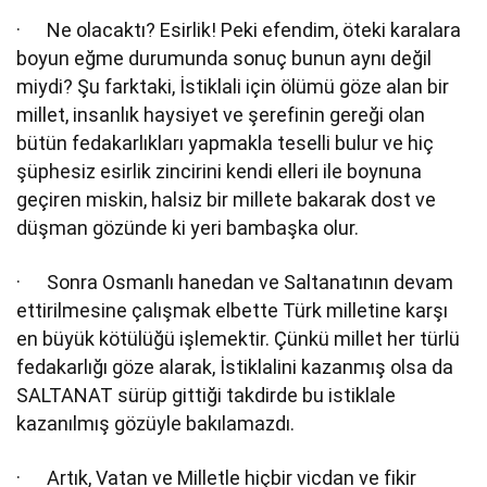
· Ne olacaktı? Esirlik! Peki efendim, öteki karalara
boyun eğme durumunda sonuç bunun aynı değil
miydi? Şu farktaki, İstiklali için ölümü göze alan bir
millet, insanlık haysiyet ve şerefinin gereği olan
bütün fedakarlıkları yapmakla teselli bulur ve hiç
şüphesiz esirlik zincirini kendi elleri ile boynuna
geçiren miskin, halsiz bir millete bakarak dost ve
düşman gözünde ki yeri bambaşka olur.
· Sonra Osmanlı hanedan ve Saltanatının devam
ettirilmesine çalışmak elbette Türk milletine karşı
en büyük kötülüğü işlemektir. Çünkü millet her türlü
fedakarlığı göze alarak, İstiklalini kazanmış olsa da
SALTANAT sürüp gittiği takdirde bu istiklale
kazanılmış gözüyle bakılamazdı.
· Artık, Vatan ve Milletle hiçbir vicdan ve fikir