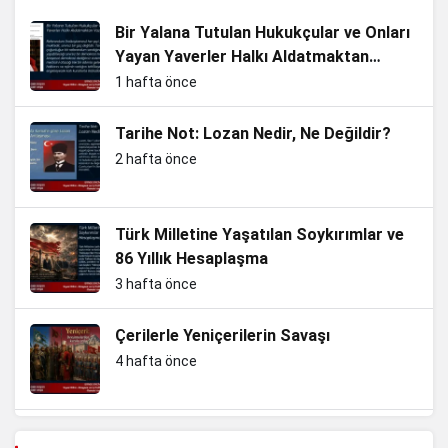
Bir Yalana Tutulan Hukukçular ve Onları
Yayan Yaverler Halkı Aldatmaktan
Vazgeçin
1 hafta önce
Tarihe Not: Lozan Nedir, Ne Değildir?
2 hafta önce
Türk Milletine Yaşatılan Soykırımlar ve
86 Yıllık Hesaplaşma
3 hafta önce
Çerilerle Yeniçerilerin Savaşı
4 hafta önce
Slav kardeşliğini koruma ve Nazizm ile